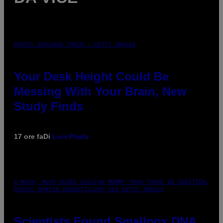
PHOTO: BATUHAN TOKER / GETTY IMAGES
Your Desk Height Could Be
Messing With Your Brain, New
Study Finds
17 ore fa
Di
Luis Prada
A MUCH, MUCH OLDER CHILEAN MUMMY THAN THOSE IN QUESTION.
PHOTO: MARTIN BERNETTI/AFP VIA GETTY IMAGES
Scientists Found Smallpox DNA