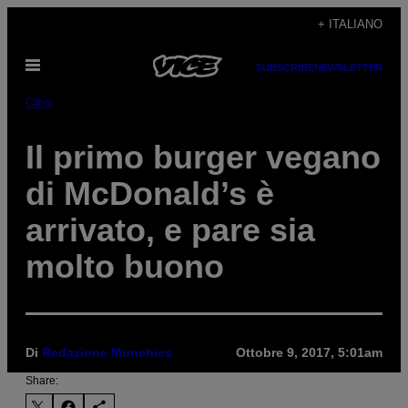
Vai
+ ITALIANO
al
Apri
contenuto
SUBSCRIBE
NEWSLETTER
il
menu
Cibo
Il primo burger vegano
di McDonald’s è
arrivato, e pare sia
molto buono
Di
Redazione Munchies
Ottobre 9, 2017, 5:01am
Share: