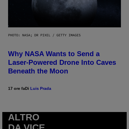
PHOTO: NASA; DR PIXEL / GETTY IMAGES
Why NASA Wants to Send a
Laser-Powered Drone Into Caves
Beneath the Moon
17 ore fa
Di
Luis Prada
ALTRO
DA VICE