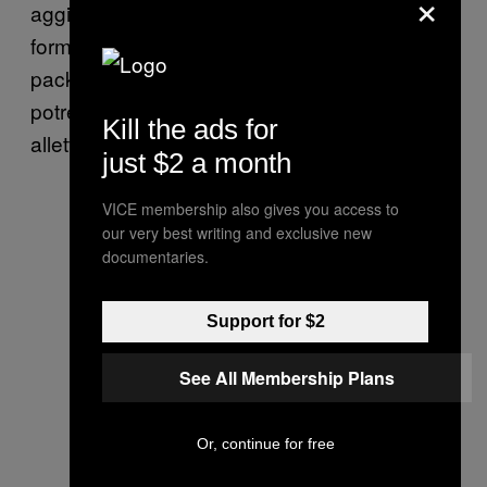
×
aggiungere condimento di pollo e/o
formaggio, opportunamente separati dal
packaging. L’alternativa del McVegan
potrebbe essere, in questo caso, molto
Kill the ads for
allettante, giusto?
just $2 a month
VICE membership also gives you access to
our very best writing and exclusive new
documentaries.
Support for $2
See All Membership Plans
Or, continue for free