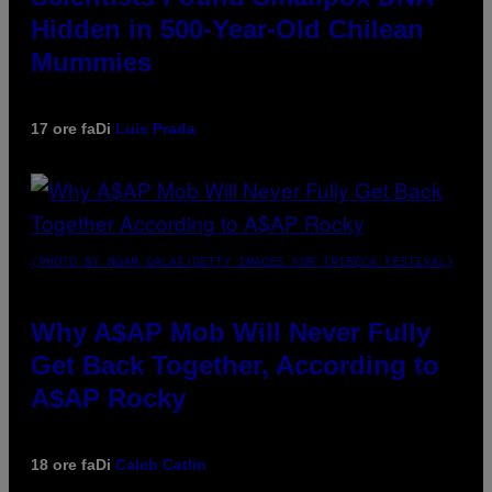
Hidden in 500-Year-Old Chilean
Mummies
17 ore fa
Di
Luis Prada
(PHOTO BY NOAM GALAI/GETTY IMAGES FOR TRIBECA FESTIVAL)
Why A$AP Mob Will Never Fully
Get Back Together, According to
A$AP Rocky
18 ore fa
Di
Caleb Catlin