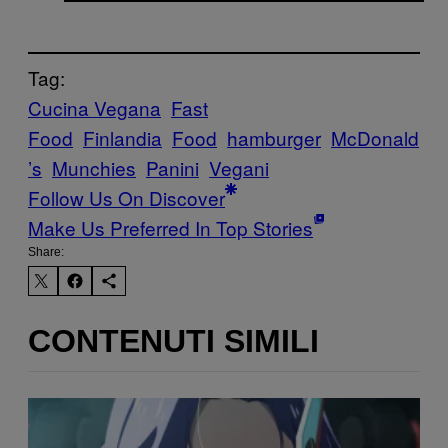
Tag:
Cucina Vegana
Fast
Food
Finlandia
Food
hamburger
McDonald
’s
Munchies
Panini
Vegani
Follow Us On Discover
Make Us Preferred In Top Stories
Share:
CONTENUTI SIMILI