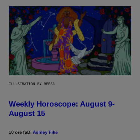
ILLUSTRATION BY REESA
Weekly Horoscope: August 9-
August 15
10 ore fa
Di
Ashley Fike