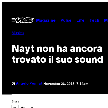
Vai
al
contenuto
Apri
Magazine
Pulse
Life
Tech
M
il
menu
Música
Nayt non ha ancora
trovato il suo sound
Di
Novembre 26, 2018, 7:14am
Angelo Pennati
Share: