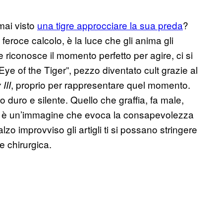
mai visto
una tigre approcciare la sua preda
?
eroce calcolo, è la luce che gli anima gli
e riconosce il momento perfetto per agire, ci si
ye of the Tiger”, pezzo diventato cult grazie al
, proprio per rappresentare quel momento.
III
o duro e silente. Quello che graffia, fa male,
re è un’immagine che evoca la consapevolezza
lzo improvviso gli artigli ti si possano stringere
e chirurgica.