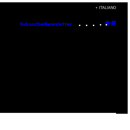
+ ITALIANO
Instagram
TikTok
YouTube
Google
Goog
Subscribe
Newsletter
Discove
Top
Posts