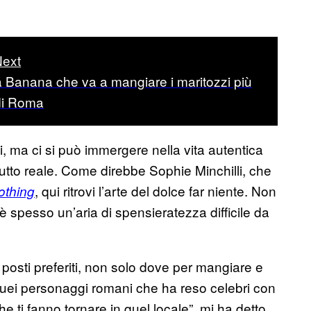
ext
 Banana che va a mangiare i maritozzi più
di Roma
pici, ma ci si può immergere nella vita autentica
utto reale. Come direbbe Sophie Minchilli, che
, qui ritrovi l’arte del dolce far niente. Non
othing
è spesso un’aria di spensieratezza difficile da
 posti preferiti, non solo dove per mangiare e
quei personaggi romani che ha reso celebri con
e ti fanno tornare in quel locale”, mi ha detto.