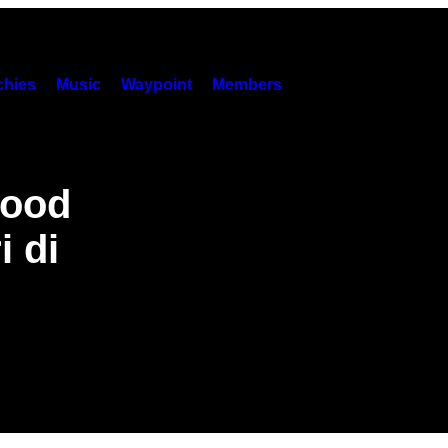
hies
Music
Waypoint
Members
food
i di