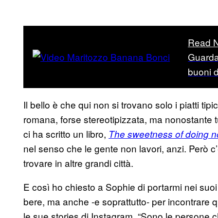
Read N
Guarda
buoni 
Il bello è che qui non si trovano solo i piatti ti
romana, forse stereotipizzata, ma nonostante t
ci ha scritto un libro,
The sweetness of doing n
nel senso che le gente non lavori, anzi. Però c’
trovare in altre grandi città.
E così ho chiesto a Sophie di portarmi nei suoi
bere, ma anche -e soprattutto- per incontrare 
le sue stories di Instagram. “Sono le persone ch