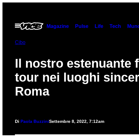
Vai
al
contenuto
Apri
Magazine
Pulse
Life
Tech
Munc
il
menu
Cibo
Il nostro estenuante 
tour nei luoghi sincer
Roma
Di
Paola Buzzini
Settembre 8, 2022, 7:12am