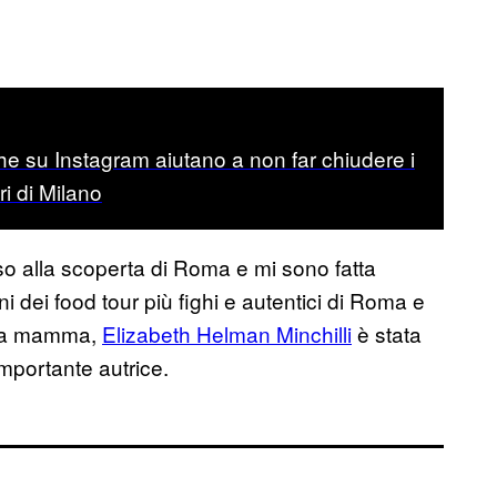
che su Instagram aiutano a non far chiudere i
ri di Milano
so alla scoperta di Roma e mi sono fatta
i dei food tour più fighi e autentici di Roma e
e la mamma,
Elizabeth Helman Minchilli
è stata
’importante autrice.