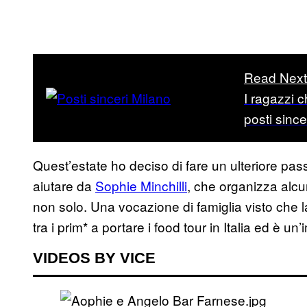
Read Next
I ragazzi 
posti since
Quest’estate ho deciso di fare un ulteriore pas
aiutare da
Sophie Minchilli
, che organizza alcun
non solo. Una vocazione di famiglia visto ch
tra i prim* a portare i food tour in Italia ed è un
VIDEOS BY VICE