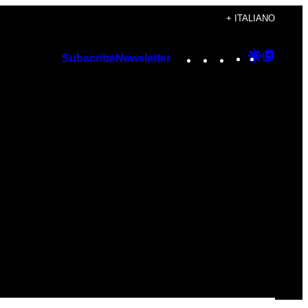
+ ITALIANO
Instagram
TikTok
YouTube
Google
Googl
Subscribe
Newsletter
Discover
Top
Posts