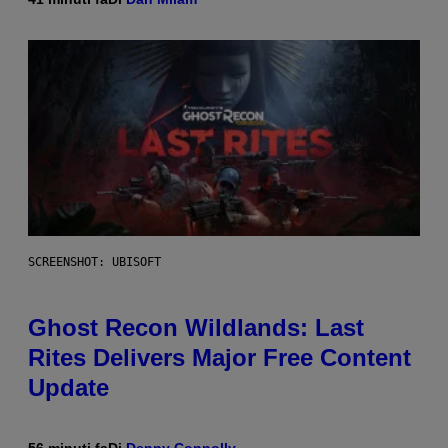
SCREENSHOT: UBISOFT
Ghost Recon Wildlands: Last
Rites Delivers Major Free Content
Update
56 minuti fa
Di
Denny Connolly