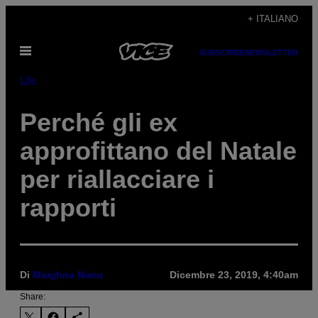
Vai
+ ITALIANO
al
Apri
contenuto
SUBSCRIBE
NEWSLETTER
il
menu
Life
Perché gli ex
approfittano del Natale
per riallacciare i
rapporti
Di
Maighna Nanu
Dicembre 23, 2019, 4:40am
Share: