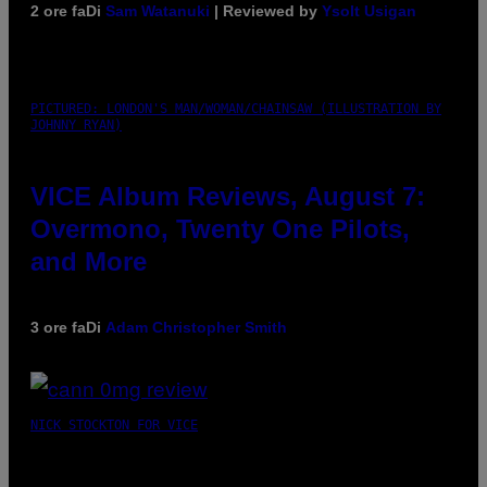
2 ore fa
Di
Sam Watanuki
| Reviewed by
Ysolt Usigan
PICTURED: LONDON'S MAN/WOMAN/CHAINSAW (ILLUSTRATION BY
JOHNNY RYAN)
VICE Album Reviews, August 7:
Overmono, Twenty One Pilots,
and More
3 ore fa
Di
Adam Christopher Smith
NICK STOCKTON FOR VICE