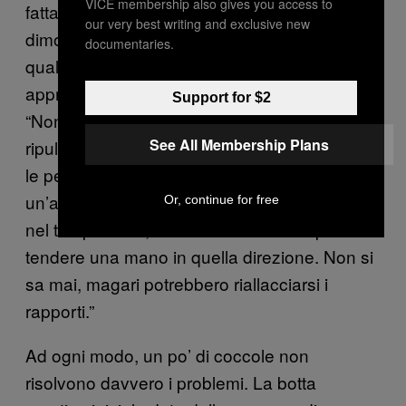
VICE membership also gives you access to
fatta viva e che il messaggio era una
our very best writing and exclusive new
dimostrazione del fatto che provava ancora
documentaries.
qualcosa per lui. “Credo che sia ‘furbo’
approfittarsi di questo momento,” spiega.
Support for $2
“Non puoi tenere il muso—lo spirito del Natale
See All Membership Plans
ripulisce l’aria e apre la porta, ti fa accogliere
le persone e sperare il meglio per loro. Se c’è
un’amicizia o una storia che è andata in pezzi
Or, continue for free
nel tuo passato, è un buon momento per
tendere una mano in quella direzione. Non si
sa mai, magari potrebbero riallacciarsi i
rapporti.”
Ad ogni modo, un po’ di coccole non
risolvono davvero i problemi. La botta