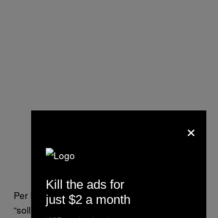
×
Kill the ads for
Per Robert Gabriel, il messaggio è stato un
just $2 a month
“sollievo.” Dice che era “felice” che lei si fosse