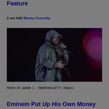
Feature
2 ore fa
Di
Denny Connolly
PHOTO BY AARON J. THORNTON/GETTY IMAGES
Eminem Put Up His Own Money