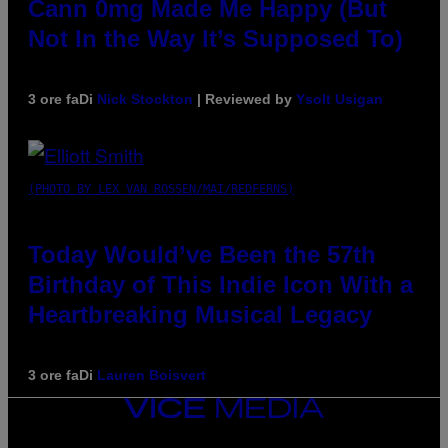
Cann 0mg Made Me Happy (But
Not In the Way It’s Supposed To)
3 ore fa
Di
Nick Stockton
| Reviewed by
Ysolt Usigan
(PHOTO BY LEX VAN ROSSEN/MAI/REDFERNS)
Today Would’ve Been the 57th
Birthday of This Indie Icon With a
Heartbreaking Musical Legacy
3 ore fa
Di
Lauren Boisvert
VICE
MEDIA
INSTAGRAM
TIKTOK
YOUTUBE