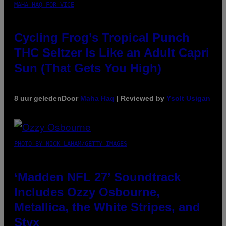
MAHA HAQ FOR VICE
Cycling Frog’s Tropical Punch
THC Seltzer Is Like an Adult Capri
Sun (That Gets You High)
8 uur geleden
Door
Maha Haq
| Reviewed by
Ysolt Usigan
PHOTO BY NICK LAHAM/GETTY IMAGES
‘Madden NFL 27’ Soundtrack
Includes Ozzy Osbourne,
Metallica, the White Stripes, and
Styx