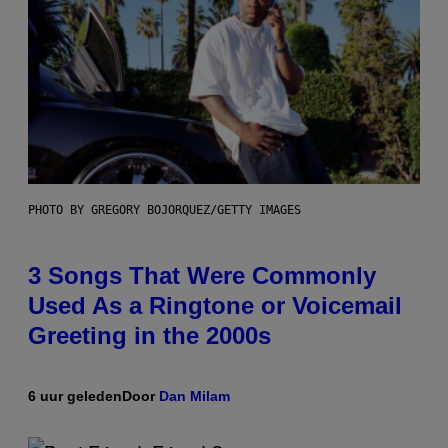
PHOTO BY GREGORY BOJORQUEZ/GETTY IMAGES
3 Songs That Were Commonly
Used As a Ringtone or Voicemail
Greeting in the 2000s
6 uur geleden
Door
Dan Milam