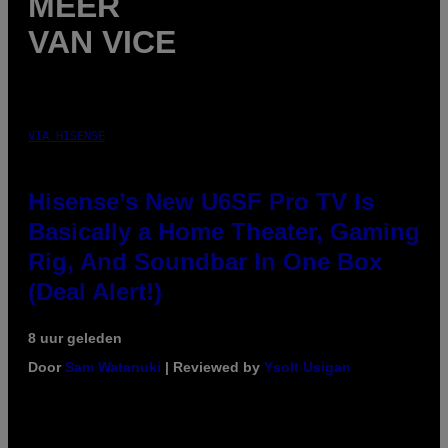
MEER
VAN VICE
VIA HISENSE
Hisense’s New U6SF Pro TV Is
Basically a Home Theater, Gaming
Rig, And Soundbar In One Box
(Deal Alert!)
8 uur geleden
Door
Sam Watanuki
| Reviewed by
Ysolt Usigan