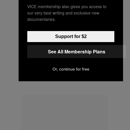
VICE membership also gives you access to
our very best writing and exclusive new
documentaries.
Support for $2
Een foto die is geplaatst door Eva
See All Membership Plans
Stalinski (@evastalinski)
op
3 Nov 2015 om 11:42 PST
Or, continue for free