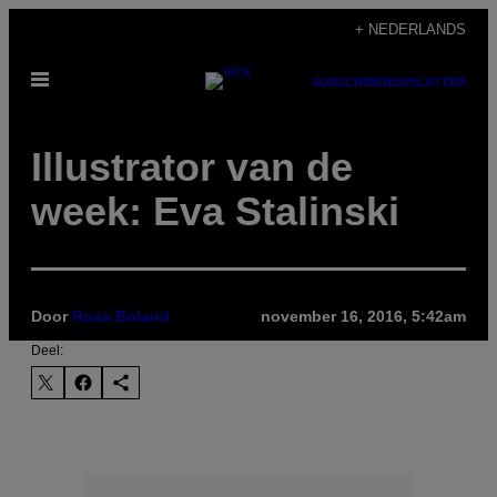
Ga
+ NEDERLANDS
naar
Open
de
SUBSCRIBE
NEWSLETTER
menu
inhoud
Illustrator van de
week: Eva Stalinski
Door
Rosa Boland
november 16, 2016, 5:42am
Deel: