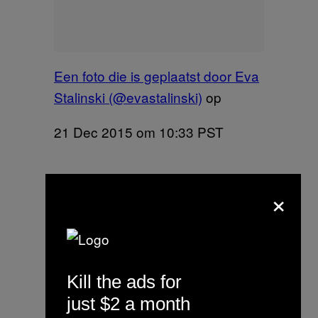
Een foto die is geplaatst door Eva
Stalinski (@evastalinski)
op
21 Dec 2015 om 10:33 PST
×
Kill the ads for
just $2 a month