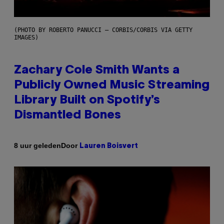
(PHOTO BY ROBERTO PANUCCI – CORBIS/CORBIS VIA GETTY
IMAGES)
Zachary Cole Smith Wants a
Publicly Owned Music Streaming
Library Built on Spotify’s
Dismantled Bones
Door
8 uur geleden
Lauren Boisvert