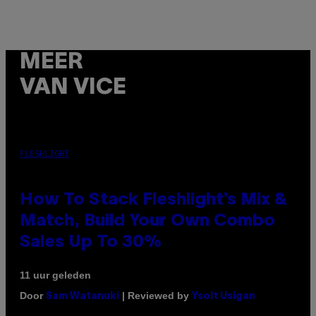
MEER
VAN VICE
FLESHLIGHT
How To Stack Fleshlight’s Mix &
Match, Build Your Own Combo
Sales Up To 30%
11 uur geleden
Door
| Reviewed by
Sam Watanuki
Ysolt Usigan