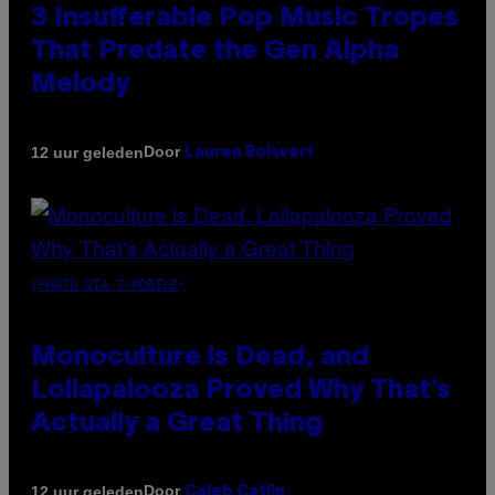
3 Insufferable Pop Music Tropes
That Predate the Gen Alpha
Melody
Door
12 uur geleden
Lauren Boisvert
(PHOTO VIA T-MOBILE)
Monoculture is Dead, and
Lollapalooza Proved Why That’s
Actually a Great Thing
Door
12 uur geleden
Caleb Catlin