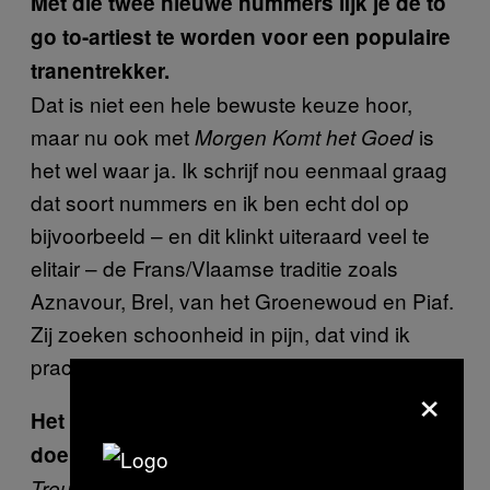
Met die twee nieuwe nummers lijk je de to
go to-artiest te worden voor een populaire
tranentrekker.
Dat is niet een hele bewuste keuze hoor,
maar nu ook met
is
Morgen Komt het Goed
het wel waar ja. Ik schrijf nou eenmaal graag
dat soort nummers en ik ben echt dol op
bijvoorbeeld – en dit klinkt uiteraard veel te
elitair – de Frans/Vlaamse traditie zoals
Aznavour, Brel, van het Groenewoud en Piaf.
Zij zoeken schoonheid in pijn, dat vind ik
prachtig.
×
Het zijn liedjes die het waarschijnlijk prima
doen op een begrafenis.
staat al een half jaar in de top 10
Treur Niet