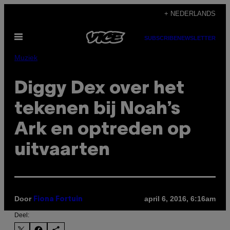
Ga
+ NEDERLANDS
naar
Open
de
SUBSCRIBE
NEWSLETTER
menu
inhoud
Muziek
Diggy Dex over het
tekenen bij Noah’s
Ark en optreden op
uitvaarten
Door
april 6, 2016, 6:16am
Fiona Fortuin
Deel: