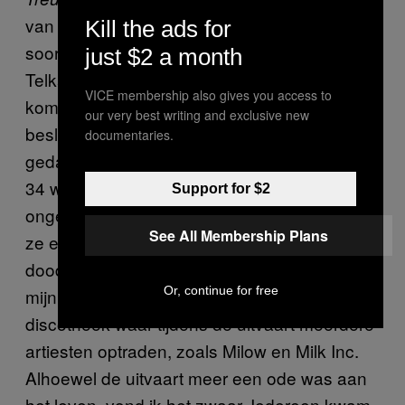
van populaire begrafenisliedjes. Het is een
Kill the ads for
soort van de moderne variant van Mieke
just $2 a month
Telkamp. Ik krijg nu veel aanvragen om te
VICE membership also gives you access to
komen spelen op uitvaarten, maar ik heb
our very best writing and exclusive new
besloten dat niet te doen. Ik heb het één keer
documentaries.
gedaan, samen met JW Roy. Een vrouw van
34 was overleden, omgekomen bij een auto-
Support for $2
ongeluk in Spanje. Haar vader vertelde dat
See All Membership Plans
ze een dag ervoor had gezegd: als ik ooit
dood ga, dan wil ik dit lied [
, red] op
Treur Niet
Or, continue for free
mijn begrafenis. Haar vader had een
discotheek waar tijdens de uitvaart meerdere
artiesten optraden, zoals Milow en Milk Inc.
Alhoewel de uitvaart meer een ode was aan
het leven, vond ik het zwaar. Iedereen kwam