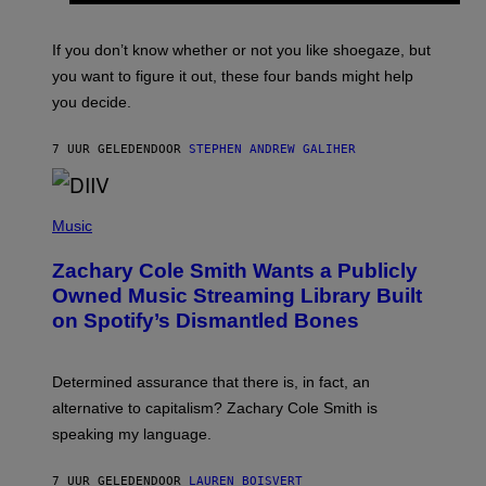
S
C
O
If you don’t know whether or not you like shoegaze, but
T
you want to figure it out, these four bands might help
T
L
you decide.
E
G
A
7 UUR GELEDEN
DOOR
STEPHEN ANDREW GALIHER
T
O
/
(
G
P
Music
E
H
T
O
T
Zachary Cole Smith Wants a Publicly
T
Y
O
I
Owned Music Streaming Library Built
B
M
on Spotify’s Dismantled Bones
Y
A
R
G
O
E
B
S
Determined assurance that there is, in fact, an
E
R
alternative to capitalism? Zachary Cole Smith is
T
speaking my language.
O
P
A
7 UUR GELEDEN
DOOR
LAUREN BOISVERT
N