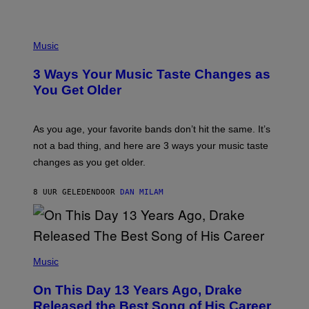
U
C
C
P
I
H
Music
–
O
C
T
O
3 Ways Your Music Taste Changes as
O
R
I
You Get Older
B
L
I
L
S
U
/
S
As you age, your favorite bands don’t hit the same. It’s
C
T
O
not a bad thing, and here are 3 ways your music taste
R
R
A
changes as you get older.
B
T
I
I
S
O
8 UUR GELEDEN
DOOR
DAN MILAM
V
N
I
B
A
Y
G
I
E
A
T
(
N
T
P
Music
W
Y
H
A
I
O
L
On This Day 13 Years Ago, Drake
M
T
D
A
O
I
Released the Best Song of His Career
G