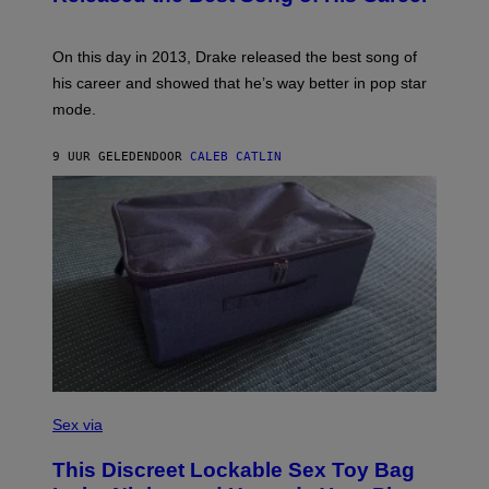
B
E
E
Y
/
S
G
G
)
A
E
On this day in 2013, Drake released the best song of
R
T
his career and showed that he’s way better in pop star
Y
T
G
Y
mode.
E
I
R
M
S
A
9 UUR GELEDEN
DOOR
CALEB CATLIN
H
G
O
E
F
S
F
/
W
I
R
E
I
M
A
G
E
)
S
A
Sex via
M
W
This Discreet Lockable Sex Toy Bag
A
T