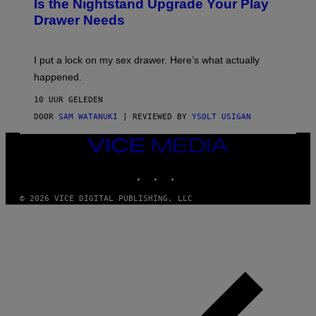
Is the Nightstand Upgrade Your Play
A
Drawer Needs
N
U
K
I
I put a lock on my sex drawer. Here’s what actually
F
O
happened.
R
V
10 UUR GELEDEN
I
C
DOOR
SAM WATANUKI
| REVIEWED BY
YSOLT USIGAN
E
VICE
MEDIA
INSTAGRAM
TIKTOK
YOUTUBE
© 2026 VICE DIGITAL PUBLISHING, LLC