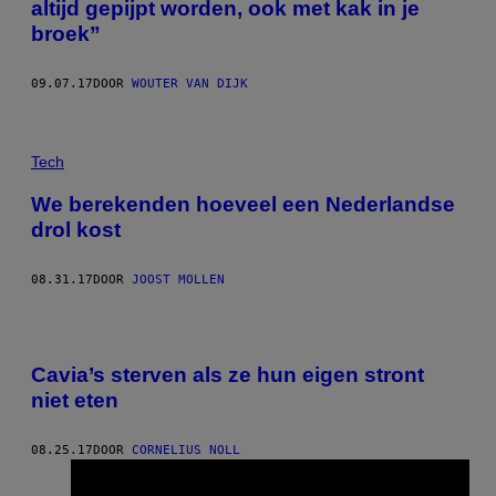
altijd gepijpt worden, ook met kak in je
broek”
09.07.17
DOOR
WOUTER VAN DIJK
Tech
We berekenden hoeveel een Nederlandse
drol kost
08.31.17
DOOR
JOOST MOLLEN
Cavia’s sterven als ze hun eigen stront
niet eten
08.25.17
DOOR
CORNELIUS NOLL
Ouder