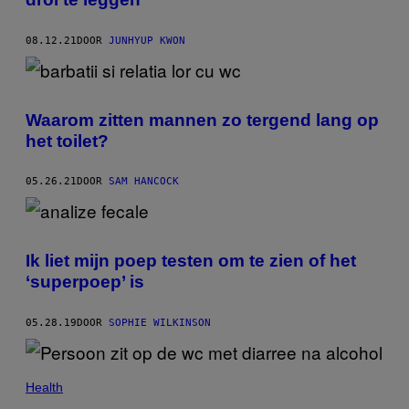
08.12.21
DOOR
JUNHYUP KWON
Waarom zitten mannen zo tergend lang op
het toilet?
05.26.21
DOOR
SAM HANCOCK
Ik liet mijn poep testen om te zien of het
‘superpoep’ is
05.28.19
DOOR
SOPHIE WILKINSON
Health