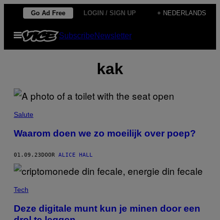
Ga
Go Ad Free
LOGIN / SIGN UP
+ NEDERLANDS
naar
Open
Subscribe
Newsletter
de
menu
inhoud
kak
Salute
Waarom doen we zo moeilijk over poep?
01.09.23
DOOR
ALICE HALL
Tech
Deze digitale munt kun je minen door een
drol te leggen