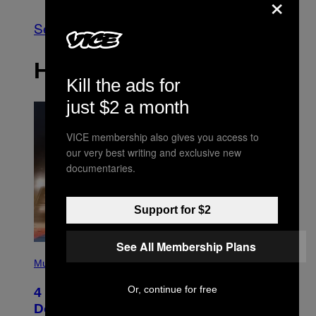
×
See All
HET LAATSTE
Kill the ads for
just $2 a month
VICE membership also gives you access to
our very best writing and exclusive new
documentaries.
Support for $2
See All Membership Plans
P
H
Music
O
T
Or, continue for free
4 Shoegaze Songs to Listen to if You
O
B
Don’t Know if You Like Shoegaze
Y