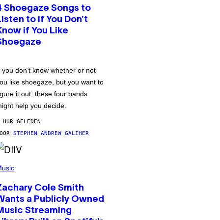
4 Shoegaze Songs to
Listen to if You Don’t
Know if You Like
Shoegaze
f you don’t know whether or not
ou like shoegaze, but you want to
igure it out, these four bands
ight help you decide.
 UUR GELEDEN
DOOR
STEPHEN ANDREW GALIHER
usic
Zachary Cole Smith
Wants a Publicly Owned
Music Streaming