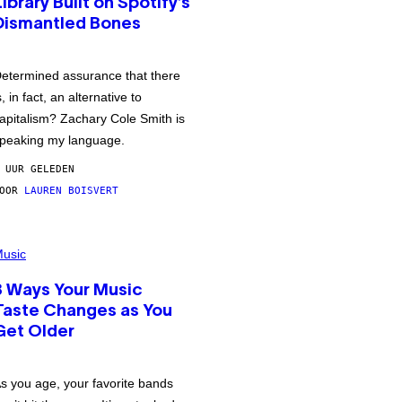
Library Built on Spotify’s
Dismantled Bones
etermined assurance that there
s, in fact, an alternative to
apitalism? Zachary Cole Smith is
peaking my language.
 UUR GELEDEN
DOOR
LAUREN BOISVERT
usic
3 Ways Your Music
Taste Changes as You
Get Older
s you age, your favorite bands