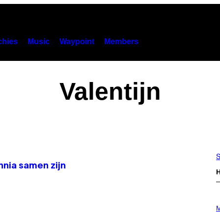
hies
Music
Waypoint
Members
Valentijn
S
nnia samen zijn
H
P
H
M
O