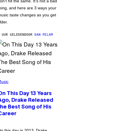
on’t hit the same. It’s not a bad
hing, and here are 3 ways your
usic taste changes as you get
lder.
 UUR GELEDEN
DOOR
DAN MILAM
usic
On This Day 13 Years
Ago, Drake Released
the Best Song of His
Career
n this day in 2013, Drake