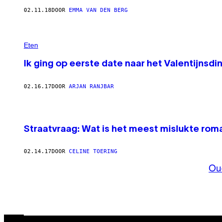
02.11.18
DOOR
EMMA VAN DEN BERG
Eten
Ik ging op eerste date naar het Valentijnsdi
02.16.17
DOOR
ARJAN RANJBAR
Straatvraag: Wat is het meest mislukte rom
02.14.17
DOOR
CELINE TOERING
Ou