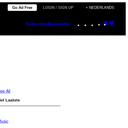
Go Ad Free
LOGIN / SIGN UP
+ NEDERLANDS
Instagram
TikTok
YouTube
Google
Googl
Subscribe
Newsletter
Discover
Top
Posts
ee All
et Laatste
usic