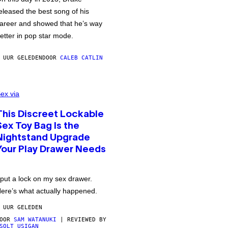
eleased the best song of his
areer and showed that he’s way
etter in pop star mode.
 UUR GELEDEN
DOOR
CALEB CATLIN
ex via
This Discreet Lockable
Sex Toy Bag Is the
Nightstand Upgrade
Your Play Drawer Needs
 put a lock on my sex drawer.
ere’s what actually happened.
 UUR GELEDEN
DOOR
SAM WATANUKI
| REVIEWED BY
SOLT USIGAN