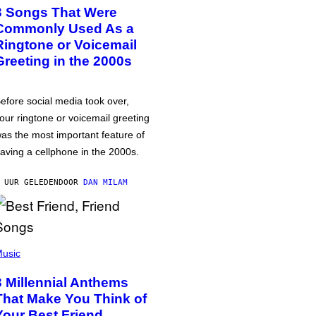
3 Songs That Were
Commonly Used As a
Ringtone or Voicemail
Greeting in the 2000s
efore social media took over,
our ringtone or voicemail greeting
as the most important feature of
aving a cellphone in the 2000s.
 UUR GELEDEN
DOOR
DAN MILAM
usic
3 Millennial Anthems
That Make You Think of
Your Best Friend