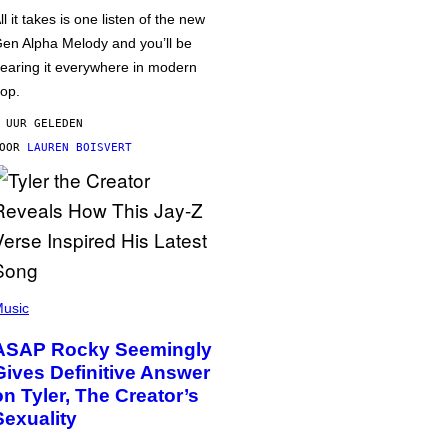
ll it takes is one listen of the new
en Alpha Melody and you’ll be
earing it everywhere in modern
op.
 UUR GELEDEN
DOOR
LAUREN BOISVERT
usic
ASAP Rocky Seemingly
Gives Definitive Answer
on Tyler, The Creator’s
Sexuality