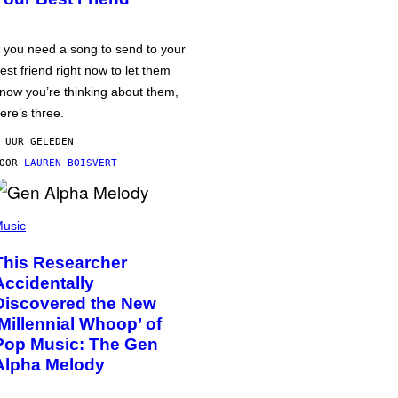
f you need a song to send to your
est friend right now to let them
now you’re thinking about them,
ere’s three.
 UUR GELEDEN
DOOR
LAUREN BOISVERT
usic
This Researcher
Accidentally
Discovered the New
‘Millennial Whoop’ of
Pop Music: The Gen
Alpha Melody