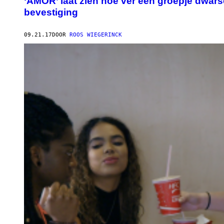
‘AMOR’ laat zien hoe ver een groepje dwars
bevestiging
09.21.17
DOOR
ROOS WIEGERINCK