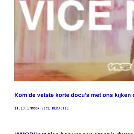
Kom de vetste korte docu’s met ons kijken 
11.13.17
DOOR
VICE REDACTIE