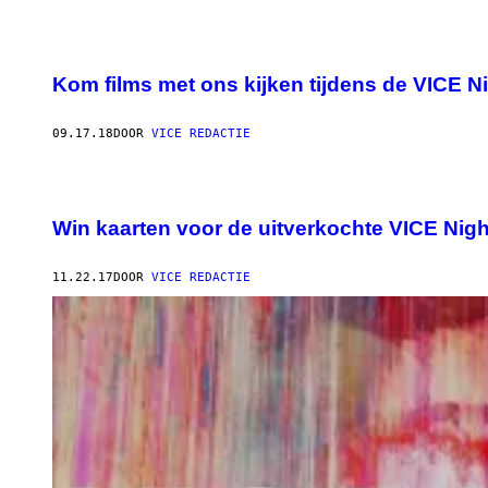
Kom films met ons kijken tijdens de VICE Ni
09.17.18
DOOR
VICE REDACTIE
Win kaarten voor de uitverkochte VICE Nigh
11.22.17
DOOR
VICE REDACTIE