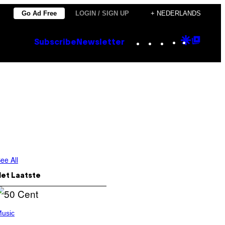
Go Ad Free
LOGIN / SIGN UP
+ NEDERLANDS
Instagram
TikTok
YouTube
Google
Goog
Subscribe
Newsletter
Discove
Top
Posts
ee All
Het Laatste
usic