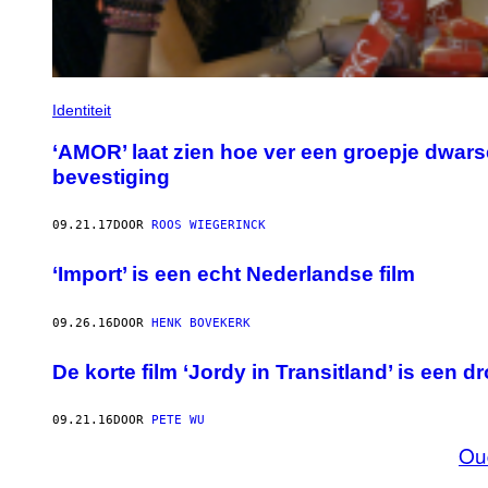
Identiteit
‘AMOR’ laat zien hoe ver een groepje dwars
bevestiging
09.21.17
DOOR
ROOS WIEGERINCK
‘Import’ is een echt Nederlandse film
09.26.16
DOOR
HENK BOVEKERK
De korte film ‘Jordy in Transitland’ is een 
09.21.16
DOOR
PETE WU
Ou