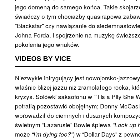
jego domeną do samego końca. Takie skojarz
świadczy o tym chociażby quasirapowa zabawa
“Blackstar” czy nawiązanie do siedemnastowie
Johna Forda. I spojrzenie na muzykę świeższe
pokolenia jego wnuków.
VIDEOS BY VICE
Niezwykle intrygujący jest nowojorsko-jazzowy 
właśnie bliżej jazzu niż zramolałego rocka, kt
kryzys. Solówki saksofonu w “‘Tis a Pity She W
potrafią pozostawić obojętnym; Donny McCasl
wprowadził do ciemnych i dusznych kompozycji
świetnym “Lazarusie” Bowie śpiewa
“Look up h
może
) w “Dollar Days” z pew
“I’m dying too?”