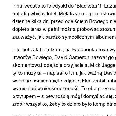
Inna kwestia to teledyski do “Blackstar” i “L
potrafią wbić w fotel. Metafizyczne przedstawie
dzienne kilka dni przed odejściem Bowiego n
dopiero teraz w pełni można próbować zrozum
zauważyć, jak bardzo symbolicznym albumem j
Internet zalał się łzami, na Facebooku trwa 
utworów Bowiego, David Cameron nazwał go 
skomentował odejście przyjaciela, Mick Jagge
tylko muzyka – napisał o tym, jak ważną David
wspólne uśmiechnięte zdjęcie, Flea zrobił sob
wymieniać w nieskończoność. Trzeba przyznać
przytupem – z pewnością mógł domyślać się, ż
zrobił wszystko, żeby to dzieło było kompletne