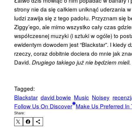
Łatwo dziś mówiąc o nim popadać w banały i p
strony nie da się całkiem uniknąć uderzania w 
ludzi zawija się z tego padołu. Przyznam się 
Ziggy’ego, ale mimo wszystko cały czas gdzieś
współczesnej muzyki (i sztuki w ogóle) to post
ewidentym dowodem jest “Blackstar”. I kiedy dz
rzeczy, coraz dobitnie dociera do mnie jak zna
David.
Drugiego takiego już nie będziem mieli.
Tagged:
Blackstar
david bowie
Music
Noisey
recenzj
Follow Us On Discover
Make Us Preferred In 
Share: