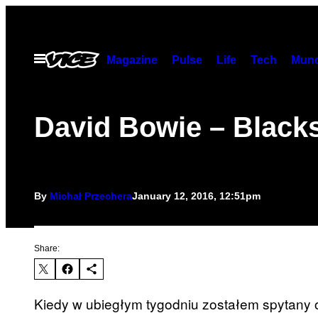
Skip
to
content
Open
Magazine
Pulse
Life
Tech
Munc
Menu
David Bowie – Blacks
By
Michał Przechera
January 12, 2016, 12:51pm
Share:
Kiedy w ubiegłym tygodniu zostałem spytany o