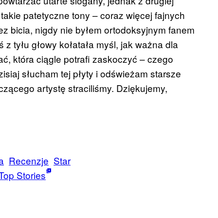
owtarzać utarte slogany, jednak z drugiej
takie patetyczne tony – coraz więcej fajnych
bez bicia, nigdy nie byłem ortodoksyjnym fanem
 z tyłu głowy kołatała myśl, jak ważna dla
ać, która ciągle potrafi zaskoczyć – czego
isiaj słucham tej płyty i odświeżam starsze
czącego artystę straciliśmy. Dziękujemy,
a
Recenzje
Star
Top Stories