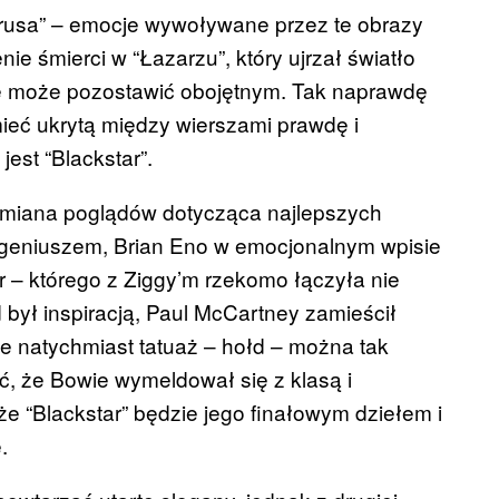
azarusa” – emocje wywoływane przez te obrazy
nie śmierci w “Łazarzu”, który ujrzał światło
ie może pozostawić obojętnym. Tak naprawdę
ieć ukrytą między wierszami prawdę i
est “Blackstar”.
wymiana poglądów dotycząca najlepszych
geniuszem, Brian Eno w emocjonalnym wpisie
r – którego z Ziggy’m rzekomo łączyła nie
 był inspiracją, Paul McCartney zamieścił
ie natychmiast tatuaż – hołd – można tak
, że Bowie wymeldował się z klasą i
e “Blackstar” będzie jego finałowym dziełem i
.