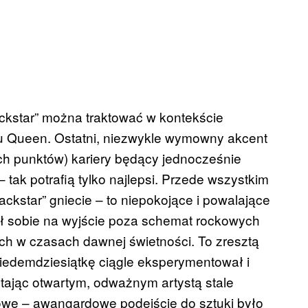
ackstar” można traktować w kontekście
u Queen. Ostatni, niezwykle wymowny akcent
ych punktów) kariery będący jednocześnie
 tak potrafią tylko najlepsi. Przede wszystkim
ckstar” gniecie – to niepokojące i powalające
ił sobie na wyjście poza schemat rockowych
ch w czasach dawnej świetności. To zresztą
iedemdziesiątkę ciągle eksperymentował i
tając otwartym, odważnym artystą stale
owe – awangardowe podejście do sztuki było