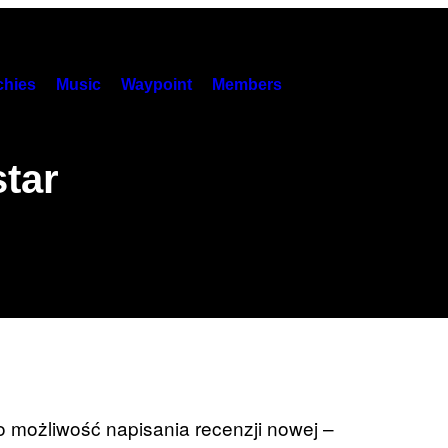
hies
Music
Waypoint
Members
tar
 możliwość napisania recenzji nowej –