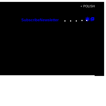
+ POLISH
Instagram
TikTok
YouTube
Google
Googl
Subscribe
Newsletter
Discover
Top
Posts