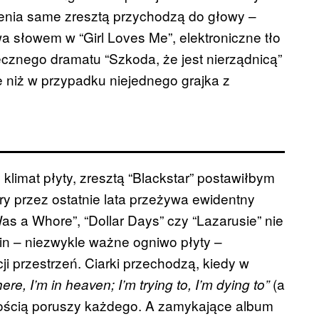
enia same zresztą przychodzą do głowy –
 słowem w “Girl Loves Me”, elektroniczne tło
cznego dramatu “Szkoda, że jest nierządnicą”
 niż w przypadku niejednego grajka z
klimat płyty, zresztą “Blackstar” postawiłbym
óry przez ostatnie lata przeżywa ewidentny
as a Whore”, “Dollar Days” czy “Lazarusie” nie
in – niezwykle ważne ogniwo płyty –
 przestrzeń. Ciarki przechodzą, kiedy w
(a
ere, I’m in heaven; I’m trying to, I’m dying to”
nością poruszy każdego. A zamykające album