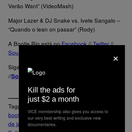
Verão Want” (VideoMash)
Major Lazer & DJ Snake vs. Ivete Sangalo –
“Quando o lean on passar” (Rody)
A Bootie Rio está no
Facebook
//
Twitter
//
×
Soundcloud
.
Siga o
nas redes
THUMP
Facebook
//
//
.
Soundcloud
Twitter
Kill the ads for
just $2 a month
Tagged:
VICE membership also gives you access to
bootie rio
coletânea
mashups
mix
Ouça
rio
our very best writing and exclusive new
de janeiro
Thump
thump premieres
documentaries.