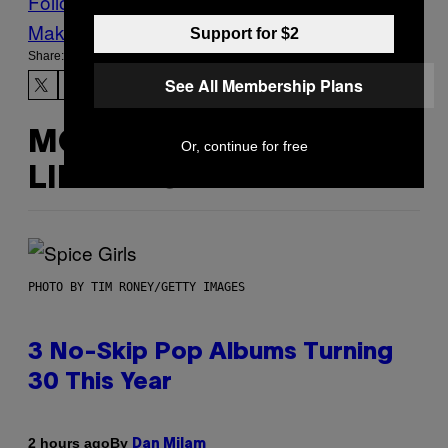
Follow Us On Discover
Make Us Preferred In Top Stories
Support for $2
Share:
See All Membership Plans
MORE
Or, continue for free
LIKE THIS
PHOTO BY TIM RONEY/GETTY IMAGES
3 No-Skip Pop Albums Turning
30 This Year
By
2 hours ago
Dan Milam