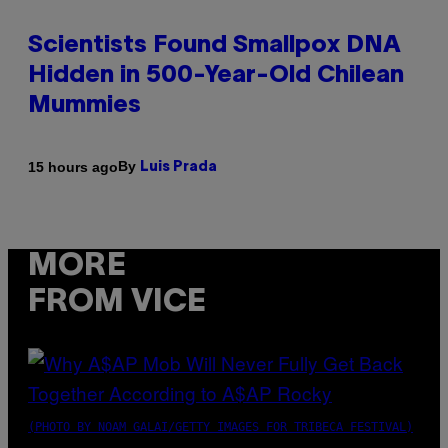
Scientists Found Smallpox DNA
Hidden in 500-Year-Old Chilean
Mummies
By
15 hours ago
Luis Prada
MORE
FROM VICE
(PHOTO BY NOAM GALAI/GETTY IMAGES FOR TRIBECA FESTIVAL)