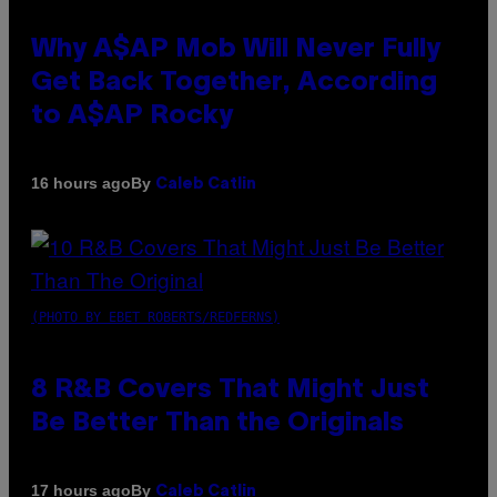
Why A$AP Mob Will Never Fully
Get Back Together, According
to A$AP Rocky
By
16 hours ago
Caleb Catlin
(PHOTO BY EBET ROBERTS/REDFERNS)
8 R&B Covers That Might Just
Be Better Than the Originals
By
17 hours ago
Caleb Catlin