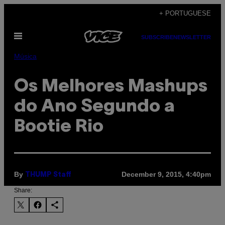
Skip
+ PORTUGUESE
to
Open
content
SUBSCRIBE
NEWSLETTER
Menu
Música
Os Melhores Mashups
do Ano Segundo a
Bootie Rio
By
December 9, 2015, 4:40pm
THUMP Staff
Share: