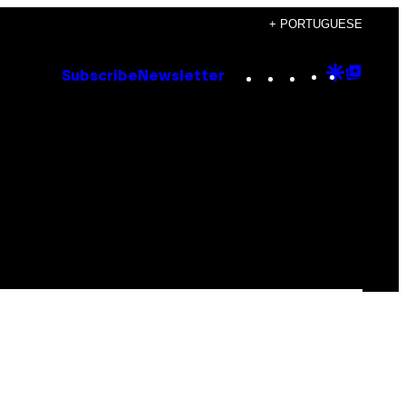
+ PORTUGUESE
Instagram
TikTok
YouTube
Google
Goog
Subscribe
Newsletter
Discove
Top
Posts