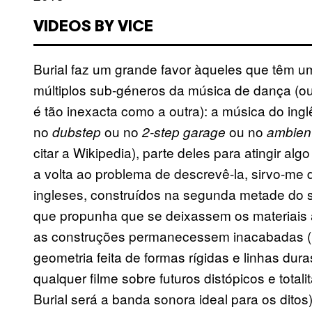
VIDEOS BY VICE
Burial faz um grande favor àqueles que têm um
múltiplos sub-géneros da música de dança (o
é tão inexacta como a outra): a música do ingl
no
ou no
ou no
dubstep
2-step garage
ambien
citar a Wikipedia), parte deles para atingir alg
a volta ao problema de descrevê-la, sirvo-me 
ingleses, construídos na segunda metade do sé
que propunha que se deixassem os materiais
as construções permanecessem inacabadas (p
geometria feita de formas rígidas e linhas du
qualquer filme sobre futuros distópicos e tota
Burial será a banda sonora ideal para os ditos)