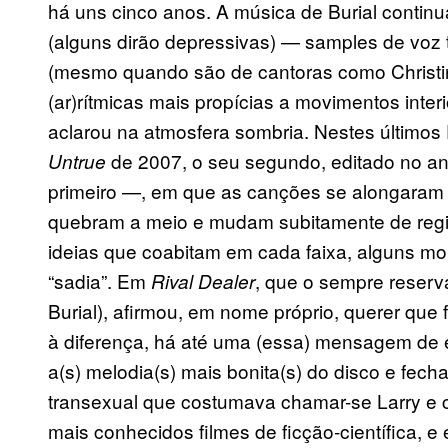
há uns cinco anos. A música de Burial continu
(alguns dirão depressivas) — samples de voz 
(mesmo quando são de cantoras como Christin
(ar)rítmicas mais propícias a movimentos inte
aclarou na atmosfera sombria. Nestes últimos
de 2007, o seu segundo, editado no an
Untrue
primeiro —, em que as canções se alongaram (
quebram a meio e mudam subitamente de regis
ideias que coabitam em cada faixa, alguns 
“sadia”. Em
, que o sempre reserv
Rival Dealer
Burial), afirmou, em nome próprio, querer que 
à diferença, há até uma (essa) mensagem de 
a(s) melodia(s) mais bonita(s) do disco e fe
transexual que costumava chamar-se Larry e c
mais conhecidos filmes de ficção-científica, e