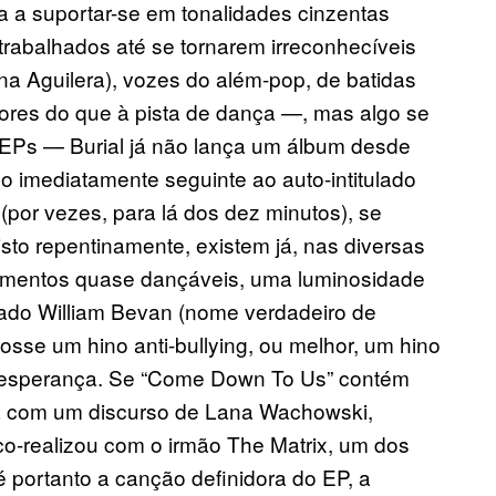
a a suportar-se em tonalidades cinzentas
trabalhados até se tornarem irreconhecíveis
a Aguilera), vozes do além-pop, de batidas
riores do que à pista de dança —, mas algo se
 EPs — Burial já não lança um álbum desde
o imediatamente seguinte ao auto-intitulado
por vezes, para lá dos dez minutos), se
to repentinamente, existem já, nas diversas
momentos quase dançáveis, uma luminosidade
ado William Bevan (nome verdadeiro de
fosse um hino anti-bullying, ou melhor, um hino
esperança.
Se “Come Down To Us” contém
cha com um discurso de Lana Wachowski,
o-realizou com o irmão The Matrix, um dos
 é portanto a canção definidora do EP, a