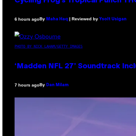
Cycling Frog’s Tropical Punch THC
By
| Reviewed by
6 hours ago
Maha Haq
Ysolt Usigan
PHOTO BY NICK LAHAM/GETTY IMAGES
‘Madden NFL 27’ Soundtrack Inclu
By
7 hours ago
Dan Milam