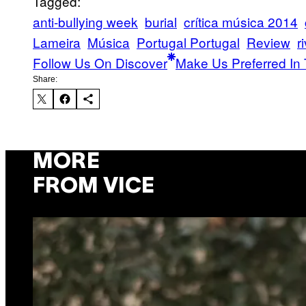
Tagged:
anti-bullying week
burial
crítica música 2014
Lameira
Música
Portugal Portugal
Review
r
Follow Us On Discover
Make Us Preferred In 
Share:
MORE
FROM VICE