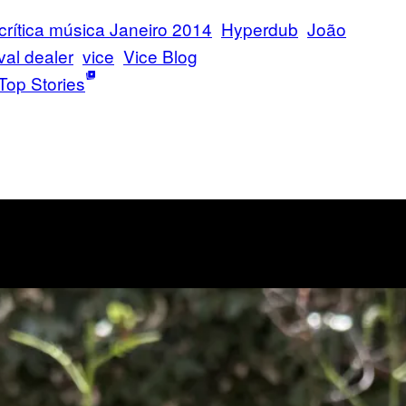
crítica música Janeiro 2014
Hyperdub
João
ival dealer
vice
Vice Blog
Top Stories