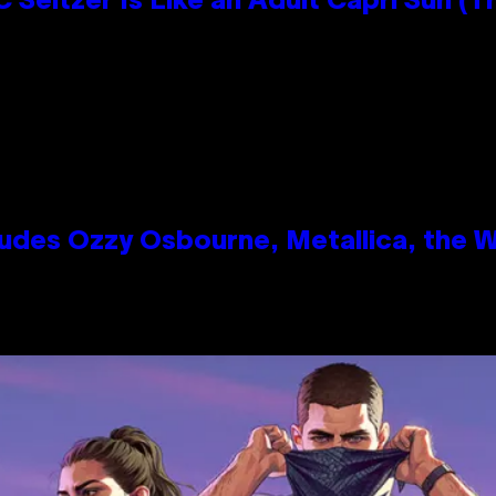
 Seltzer Is Like an Adult Capri Sun (T
des Ozzy Osbourne, Metallica, the Wh