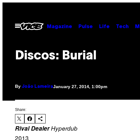
Skip
to
content
Open
Magazine
Pulse
Life
Tech
M
Menu
Discos: Burial
By
January 27, 2014, 1:00pm
João Lameira
Share:
Rival Dealer
Hyperdub
2013