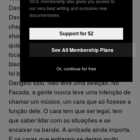
VICE membership also gives you access to
Dangelo não pôde ir, então ele indicou o
our very best writing and exclusive new
documentaries.
David pra tocar no lugar dele. A gente
chegou a ensaiar com ele e foi muito bom. O
Support for $2
show acabou nem rolando, mas a gente não
quis perder o contato e queríamos ficar
See All Membership Plans
tocando. Tanto que fizemos uma banda de
black metal com ele chamada
Monge
. Então
Or, continue for free
foi bem natural a escolha dele quando o
Dangelo saiu. Não teve uma seleção. No
Facada, a gente nunca teve uma intenção de
chamar um músico, um cara que só fizesse a
função dele. O cara tem que ser legal, tem
que saber lidar com as situações e se
encaixar na banda. A amizade ainda importa.
E os caras que entraram se deram muito