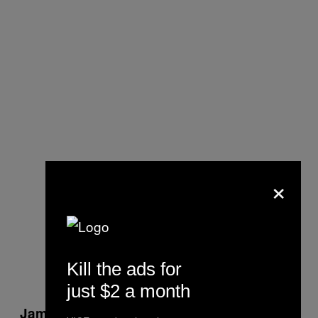
×
Kill the ads for
just $2 a month
Teve um show que íamos fazer e o
James: