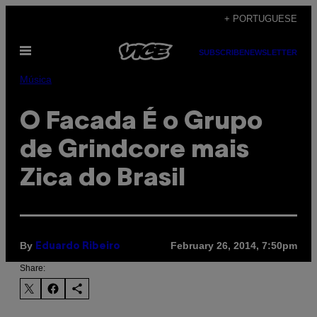
Skip
+ PORTUGUESE
to
Open
content
SUBSCRIBE
NEWSLETTER
Menu
Música
O Facada É o Grupo
de Grindcore mais
Zica do Brasil
By
February 26, 2014, 7:50pm
Eduardo Ribeiro
Share: