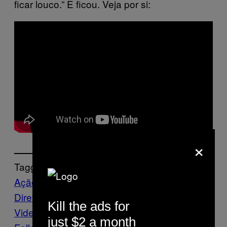
ficar louco.” E ficou. Veja por si:
×
Tagged:
Ação
Direta
Clipe
Gepeto
Letall
Music
Music
Kill the ads for
Video Premieres
Noisey
Premieres
just $2 a month