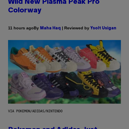
Wild New Plasma Peak Pro
Colorway
By
| Reviewed by
11 hours ago
Maha Haq
Ysolt Usigan
VIA POKEMON/ADIDAS/NINTENDO