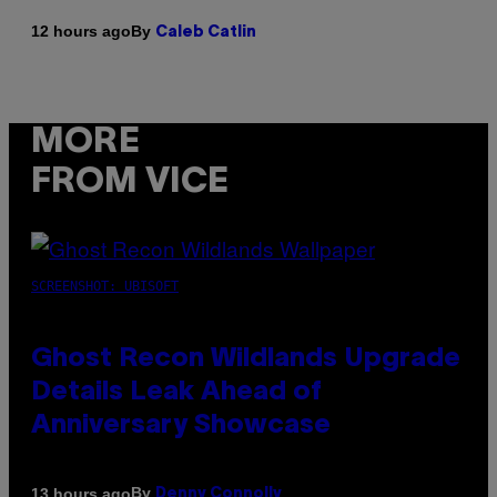
By
12 hours ago
Caleb Catlin
MORE
FROM VICE
SCREENSHOT: UBISOFT
Ghost Recon Wildlands Upgrade
Details Leak Ahead of
Anniversary Showcase
By
13 hours ago
Denny Connolly