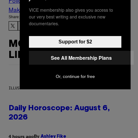
Follow Us On Discover
Make Us Preferred In Top Stories
VICE membership also gives you access to
our very best writing and exclusive new
Share:
documentaries.
Support for $2
MORE
LIKE THIS
See All Membership Plans
Or, continue for free
ILLUSTRATION BY REESA.
Daily Horoscope: August 6,
2026
By
4 hours ago
Ashley Fike