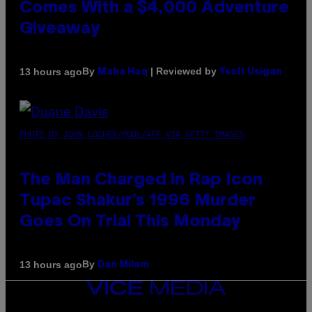
Comes With a $4,000 Adventure
Giveaway
By
| Reviewed by
13 hours ago
Maha Haq
Ysolt Usigan
PHOTO BY JOHN LOCHER/POOL/AFP VIA GETTY IMAGES
The Man Charged in Rap Icon
Tupac Shakur’s 1996 Murder
Goes On Trial This Monday
By
13 hours ago
Dan Milam
VICE
MEDIA
INSTAGRAM
TIKTOK
YOUTUBE