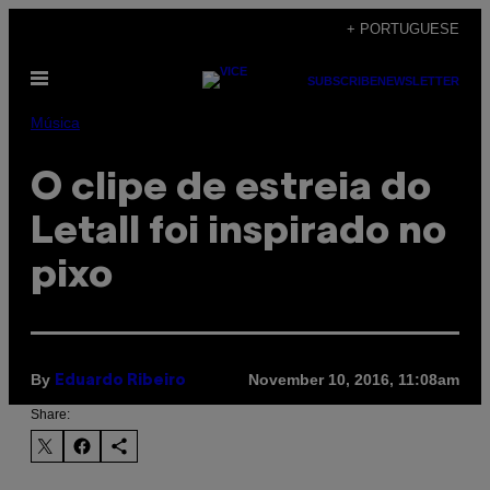
Skip
+ PORTUGUESE
to
Open
content
SUBSCRIBE
NEWSLETTER
Menu
Música
O clipe de estreia do
Letall foi inspirado no
pixo​​
By
November 10, 2016, 11:08am
Eduardo Ribeiro
Share: