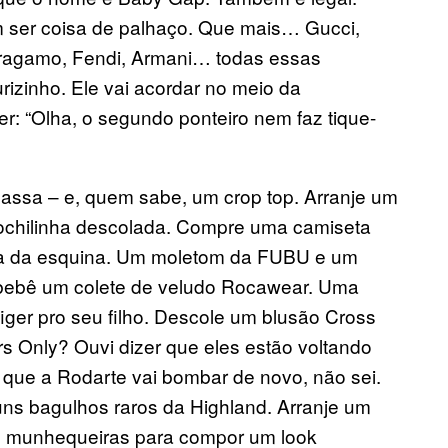
m ser coisa de palhaço. Que mais… Gucci,
Ferragamo, Fendi, Armani… todas essas
izinho. Ele vai acordar no meio da
r: “Olha, o segundo ponteiro nem faz tique-
assa – e, quem sabe, um crop top. Arranje um
mochilinha descolada. Compre uma camiseta
ja da esquina. Um moletom da FUBU e um
o bebê um colete de veludo Rocawear. Uma
ger pro seu filho. Descole um blusão Cross
 Only? Ouvi dizer que eles estão voltando
r que a Rodarte vai bombar de novo, não sei.
s bagulhos raros da Highland. Arranje um
 munhequeiras para compor um look