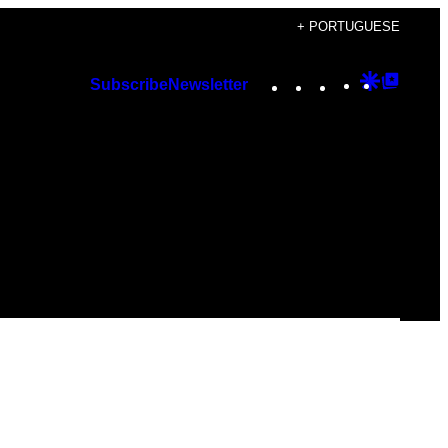
+ PORTUGUESE
Instagram
TikTok
YouTube
Google
Googl
Subscribe
Newsletter
Discover
Top
Posts