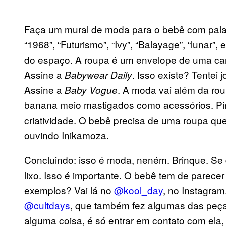
Faça um mural de moda para o bebê com palavr
“1968”, “Futurismo”, “Ivy”, “Balayage”, “lunar”,
do espaço. A roupa é um envelope de uma ca
Assine a
. Isso existe? Tentei 
Babywear Daily
Assine a
. A moda vai além da ro
Baby Vogue
banana meio mastigados como acessórios. Pi
criatividade. O bebê precisa de uma roupa qu
ouvindo Inikamoza.
Concluindo: isso é moda, neném. Brinque. Se d
lixo. Isso é importante. O bebê tem de parecer 
exemplos? Vai lá no
@kool_day
, no Instagram
@cultdays
, que também fez algumas das peça
alguma coisa, é só entrar em contato com ela