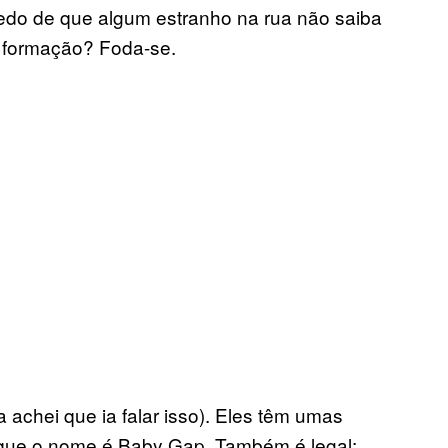
edo de que algum estranho na rua não saiba
formação? Foda-se.
achei que ia falar isso). Eles têm umas
 que o nome é Baby Gap. Também é legal: