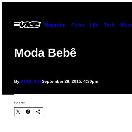
Skip
to
content
Open
Magazine
Pulse
Life
Tech
Munc
Menu
Moda Bebê
By
KOOL A.D.
September 28, 2015, 4:30pm
Share: