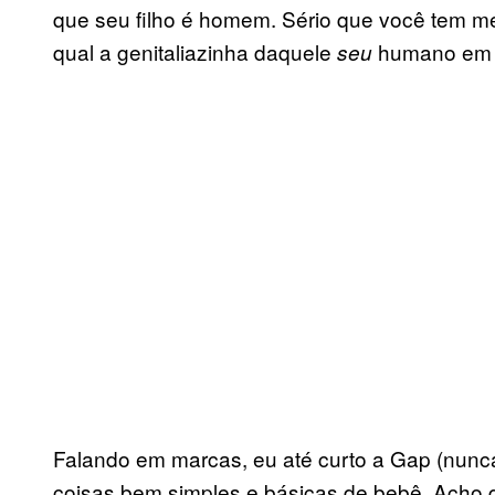
que seu filho é homem. Sério que você tem m
qual a genitaliazinha daquele
humano em 
seu
Falando em marcas, eu até curto a Gap (nunca 
coisas bem simples e básicas de bebê. Acho