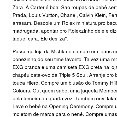
Zara. A Carter é boa. São roupas de bebê se
Prada, Louis Vuitton, Chanel, Calvin Klein, 
arrasam. Descole um Rolex miniatura pro bacur
madrugada, apontar pro Rolexzinho dele e dize
taque, cara. Ele desliza”.
Passe na loja da Mishka e compre um jeans m
bonezinho do seu time favorito. Talvez uma 
EXG branca e uma camiseta EXG preta na lo
chapéu cata-ovo da Triple 5 Soul. Arranje pr
touca Hiero. Compre um blusão do Tommy Hilfi
Colours. Ou, quem sabe, uma jaqueta Members
pela terceira ou quarta vez. Também ouvi fala
Leve o bebê na Opening Ceremony. Compre un
moletom de marca para o nenê. Compre umas