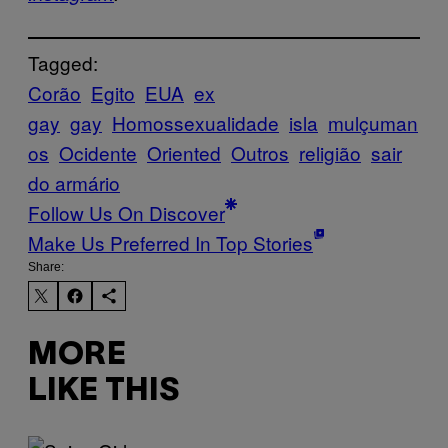
Tagged:
Corão
Egito
EUA
ex
gay
gay
Homossexualidade
isla
mulçuman
os
Ocidente
Oriented
Outros
religião
sair
do armário
Follow Us On Discover
Make Us Preferred In Top Stories
Share:
MORE
LIKE THIS