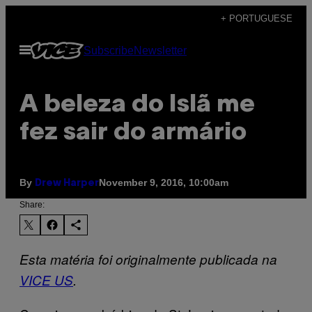
Skip
+ PORTUGUESE
to
Open
Subscribe
Newsletter
content
Menu
A beleza do Islã me
fez sair do armário
By
November 9, 2016, 10:00am
Drew Harper
Share:
Esta matéria foi originalmente publicada na
VICE US
.