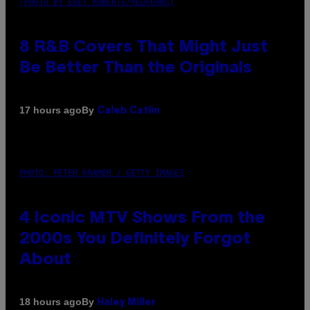
(PHOTO BY EBET ROBERTS/REDFERNS)
8 R&B Covers That Might Just
Be Better Than the Originals
By
17 hours ago
Caleb Catlin
PHOTO: PETER KRAMER / GETTY IMAGES
4 Iconic MTV Shows From the
2000s You Definitely Forgot
About
By
18 hours ago
Haley Miller