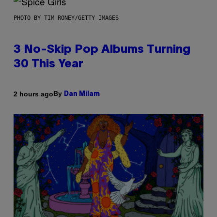
PHOTO BY TIM RONEY/GETTY IMAGES
3 No-Skip Pop Albums Turning
30 This Year
By
2 hours ago
Dan Milam