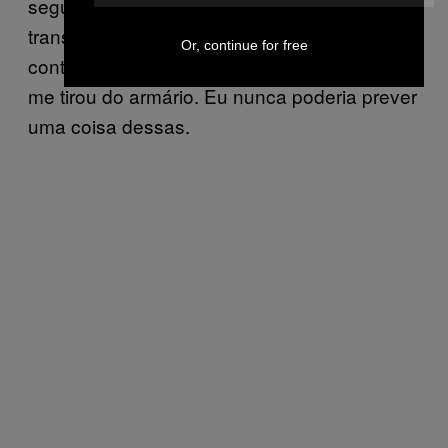
segunda de alguma forma conseguiu me
transformar. Depois de anos me armando
Or, continue for free
contra a insidiosa agenda gay, foi o Islã que
me tirou do armário. Eu nunca poderia prever
uma coisa dessas.