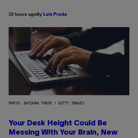
By
15 hours ago
Luis Prada
PHOTO: BATUHAN TOKER / GETTY IMAGES
Your Desk Height Could Be
Messing With Your Brain, New