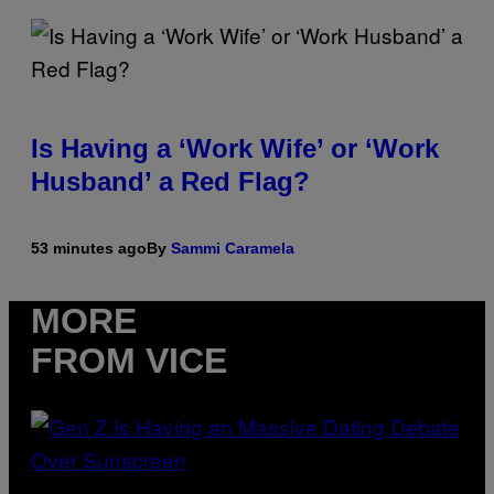
Is Having a ‘Work Wife’ or ‘Work
Husband’ a Red Flag?
53 minutes ago
By
Sammi Caramela
MORE
FROM VICE