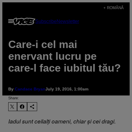
Skip
+ ROMÂNĂ
to
Open
Subscribe
Newsletter
content
Menu
Care-i cel mai
enervant lucru pe
care-l face iubitul tău?
By
Candace Bryan
July 19, 2016, 1:00am
Share:
Iadul sunt ceilalți oameni, chiar și cei dragi.