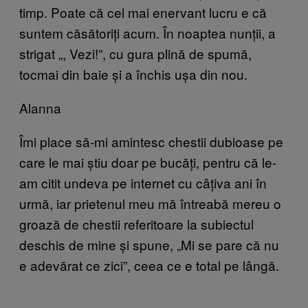
timp. Poate că cel mai enervant lucru e că
suntem căsătoriți acum. În noaptea nunții, a
strigat „, Vezi!”, cu gura plină de spumă,
tocmai din baie și a închis ușa din nou.
Alanna
Îmi place să-mi amintesc chestii dubioase pe
care le mai știu doar pe bucăți, pentru că le-
am citit undeva pe internet cu câțiva ani în
urmă, iar prietenul meu mă întreabă mereu o
groază de chestii referitoare la subiectul
deschis de mine și spune, „Mi se pare că nu
e adevărat ce zici”, ceea ce e total pe lângă.