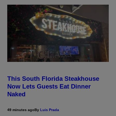
This South Florida Steakhouse
Now Lets Guests Eat Dinner
Naked
49 minutes ago
By
Luis Prada