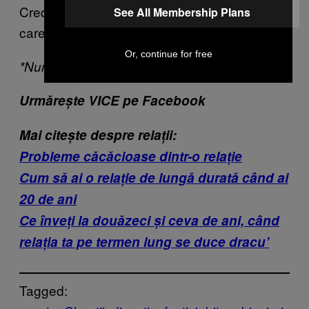
Cred că asta e cea mai enervantă chestie pe
See All Membership Plans
care a făcut-o.
Or, continue for free
*Numele au fost schimbate
Urmărește VICE pe Facebook
Mai citește despre relații:
Probleme căcăcioase dintr-o relație
Cum să ai o relație de lungă durată când ai
20 de ani
Ce înveți la douăzeci și ceva de ani, când
relația ta pe termen lung se duce dracu’
Tagged: