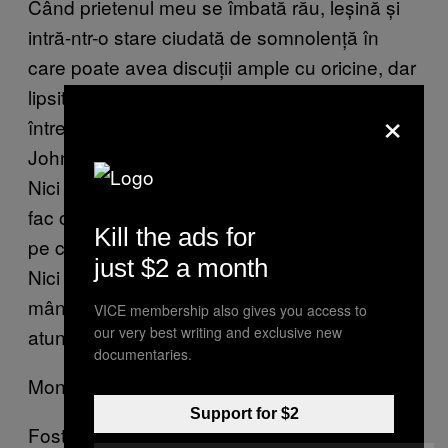
Când prietenul meu se îmbată rău, leșină și
intră-ntr-o stare ciudată de somnolență în
care poate avea discuții ample cu oricine, dar
lipsite de sens. Odată am avut o conversație
×
întreagă cu el despre cineva numit John
John. El nu știe pe nimeni cu numele ăsta.
Nici eu. M-a convins la un moment dat să-i
fac o omletă când vorbea cu mine-n somn,
Kill the ads for
pe care a mâncat-o cu OCHII ÎNCĂ ÎNCHIȘI.
just $2 a month
Nici până-n prezent nu-și amintește că a
mâncat omletă. Nu i-am mai făcut vreuna de
VICE membership also gives you access to
our very best writing and exclusive new
atunci.
documentaries.
Monica
Support for $2
Fostul meu prieten își mânca propria spermă.