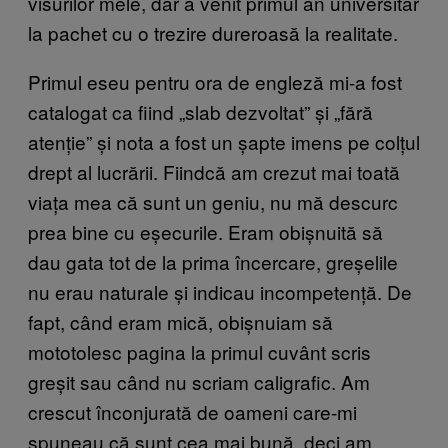
visurilor mele, dar a venit primul an universitar
la pachet cu o trezire dureroasă la realitate.
Primul eseu pentru ora de engleză mi-a fost
catalogat ca fiind „slab dezvoltat” și „fără
atenție” și nota a fost un șapte imens pe colțul
drept al lucrării. Fiindcă am crezut mai toată
viața mea că sunt un geniu, nu mă descurc
prea bine cu eșecurile. Eram obișnuită să
dau gata tot de la prima încercare, greșelile
nu erau naturale și indicau incompetență. De
fapt, când eram mică, obișnuiam să
mototolesc pagina la primul cuvânt scris
greșit sau când nu scriam caligrafic. Am
crescut înconjurată de oameni care-mi
spuneau că sunt cea mai bună, deci am