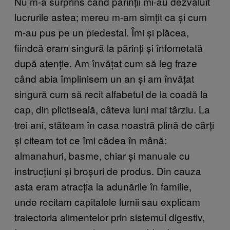
Nu m-a surprins când părinții mi-au dezvăluit
lucrurile astea; mereu m-am simțit ca și cum
m-au pus pe un piedestal. Îmi și plăcea,
fiindcă eram singură la părinți și înfometată
după atenție. Am învățat cum să leg fraze
când abia împlinisem un an și am învățat
singură cum să recit alfabetul de la coadă la
cap, din plictiseală, câteva luni mai târziu. La
trei ani, stăteam în casa noastră plină de cărți
și citeam tot ce îmi cădea în mână:
almanahuri, basme, chiar și manuale cu
instrucțiuni și broșuri de produs. Din cauza
asta eram atracția la adunările în familie,
unde recitam capitalele lumii sau explicam
traiectoria alimentelor prin sistemul digestiv,