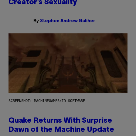
Creator’s Sexuality
By
Stephen Andrew Galiher
SCREENSHOT: MACHINEGAMES/ID SOFTWARE
Quake Returns With Surprise
Dawn of the Machine Update