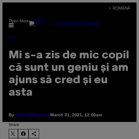
Skip
+ ROMÂNĂ
to
Open Menu
Subscribe
Newsletter
content
Life
Mi s-a zis de mic copil
că sunt un geniu și am
ajuns să cred și eu
asta
By
March 31, 2021, 12:00am
Angel Martinez
Share: