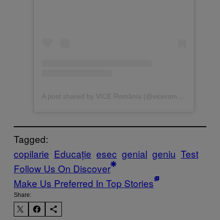
A post shared by VICE România (@viceromania)
Tagged:
copilarie
Educație
esec
genial
geniu
Test
Follow Us On Discover
Make Us Preferred In Top Stories
Share: