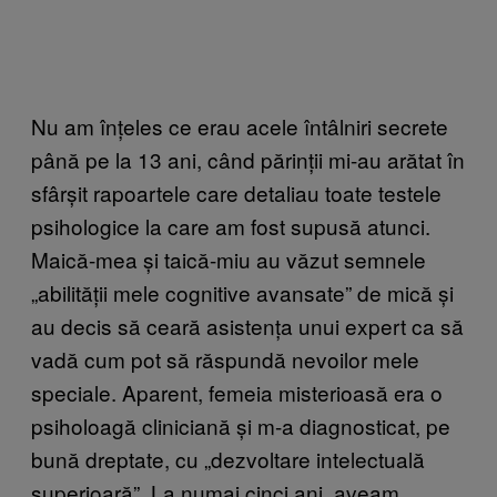
Nu am înțeles ce erau acele întâlniri secrete
până pe la 13 ani, când părinții mi-au arătat în
sfârșit rapoartele care detaliau toate testele
psihologice la care am fost supusă atunci.
Maică-mea și taică-miu au văzut semnele
„abilității mele cognitive avansate” de mică și
au decis să ceară asistența unui expert ca să
vadă cum pot să răspundă nevoilor mele
speciale. Aparent, femeia misterioasă era o
psiholoagă cliniciană și m-a diagnosticat, pe
bună dreptate, cu „dezvoltare intelectuală
superioară”. La numai cinci ani, aveam