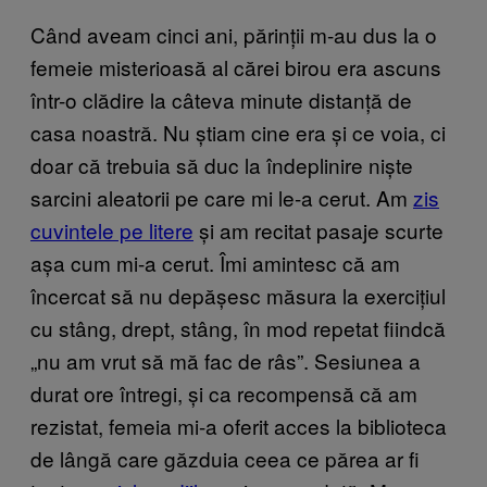
Când aveam cinci ani, părinții m-au dus la o
femeie misterioasă al cărei birou era ascuns
într-o clădire la câteva minute distanță de
casa noastră. Nu știam cine era și ce voia, ci
doar că trebuia să duc la îndeplinire niște
sarcini aleatorii pe care mi le-a cerut. Am
zis
cuvintele pe litere
și am recitat pasaje scurte
așa cum mi-a cerut. Îmi amintesc că am
încercat să nu depășesc măsura la exercițiul
cu stâng, drept, stâng, în mod repetat fiindcă
„nu am vrut să mă fac de râs”. Sesiunea a
durat ore întregi, și ca recompensă că am
rezistat, femeia mi-a oferit acces la biblioteca
de lângă care găzduia ceea ce părea ar fi