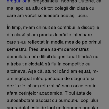
drogurilor
al președintelui Rodrigo Duterte, ca
mai apoi să aflu că toți colegii din clasă cu
care am vorbit scriseseră același lucru.
În timp, m-am chinuit să contribui la discuțiile
din clasă și am produs lucrările inferioare
care s-au reflectat în media mea de pe primul
semestru. Presiunea să-mi demonstrez
demnitatea era dificil de gestionat fiindcă nu
a trebuit niciodată să fiu în competiție cu
altcineva. Așa că, atunci când am eșuat, m-
am îngropat într-o perioadă de stagnare și
deziluzie, și am refuzat să scriu orice era în
afara cerințelor academice. Tipul ăsta de
autosabotare asociat cu burnout-ul copilului
supradotat este de fapt un fenomen popular