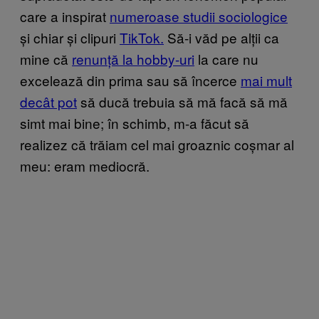
care a inspirat
numeroase studii sociologice
și chiar și clipuri
TikTok.
Să-i văd pe alții ca
mine că
renunță la hobby-uri
la care nu
excelează din prima sau să încerce
mai mult
decât pot
să ducă trebuia să mă facă să mă
simt mai bine; în schimb, m-a făcut să
realizez că trăiam cel mai groaznic coșmar al
meu: eram mediocră.