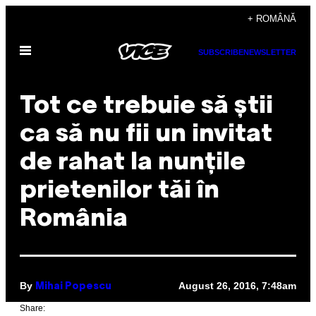
Skip
+ ROMÂNĂ
to
Open
content
SUBSCRIBE
NEWSLETTER
Menu
Tot ce trebuie să știi
ca să nu fii un invitat
de rahat la nunțile
prietenilor tăi în
România
By
August 26, 2016, 7:48am
Mihai Popescu
Share: