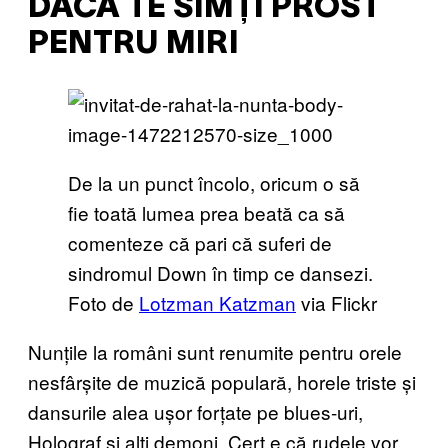
DACĂ TE SIMȚI PROST
PENTRU MIRI
De la un punct încolo, oricum o să
fie toată lumea prea beată ca să
comenteze că pari că suferi de
sindromul Down în timp ce dansezi.
Foto de
Lotzman Katzman
via Flickr
Nunțile la români sunt renumite pentru orele
nesfârșite de muzică populară, horele triste și
dansurile alea ușor forțate pe blues-uri,
Holograf și alți demoni. Cert e că rudele vor