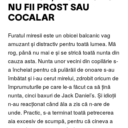
NU FII PROST SAU
COCALAR
Furatul miresii este un obicei balcanic vag
amuzant și distractiv pentru toată lumea. Mă
rog, până nu mai e și se strică toată nunta din
cauza asta. Nunta unor vecini din copilărie s-
a încheiat pentru că pulărăii de onoare s-au
îmbătat și i-au cerut mirelui, zdrobit oricum de
împrumuturile pe care le-a făcut ca să țină
nunta, cinci baxuri de Jack Daniel’s. Și idioții
n-au reacționat când ăla a zis că n-are de
unde. Practic, s-a terminat toată petrecerea
aia excesiv de scumpă, pentru că cineva a