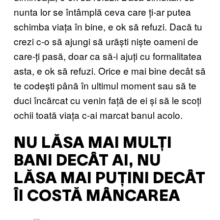
nunta lor se întâmplă ceva care ți-ar putea
schimba viața în bine, e ok să refuzi. Dacă tu
crezi c-o să ajungi să urăști niște oameni de
care-ți pasă, doar ca să-i ajuți cu formalitatea
asta, e ok să refuzi. Orice e mai bine decât să
te codești până în ultimul moment sau să te
duci încărcat cu venin față de ei și să le scoți
ochii toată viața c-ai marcat banul acolo.
NU LĂSA MAI MULȚI
BANI DECÂT AI, NU
LĂSA MAI PUȚINI DECÂT
ÎI COSTĂ MÂNCAREA