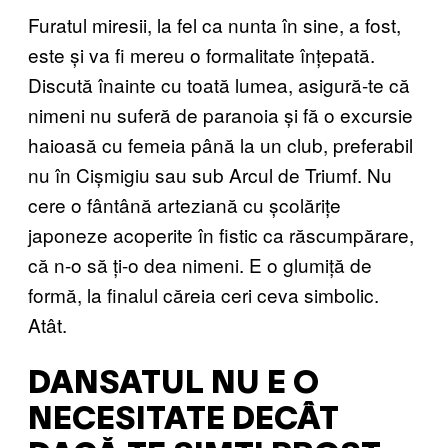
Furatul miresii, la fel ca nunta în sine, a fost,
este și va fi mereu o formalitate înțepată.
Discută înainte cu toată lumea, asigură-te că
nimeni nu suferă de paranoia și fă o excursie
haioasă cu femeia până la un club, preferabil
nu în Cișmigiu sau sub Arcul de Triumf. Nu
cere o fântână arteziană cu școlărițe
japoneze acoperite în fistic ca răscumpărare,
că n-o să ți-o dea nimeni. E o glumiță de
formă, la finalul căreia ceri ceva simbolic.
Atât.
DANSATUL NU E O
NECESITATE DECÂT