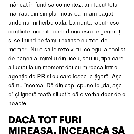
mâncat în fund să comentez, am făcut totul
mai rău, din simplul motiv că m-am băgat
unde nu-mi fierbe oala. La nuntă răbufnesc
conflicte mocnite care dăinuiesc de generații
și se întind pe familii extinse cu zeci de
membri. Nu o să le rezolvi tu, colegul alcoolist
de bancă al mirelui din liceu, sau tu, tipa care
a lucrat la un moment dat cu mireasa într-o
agenție de PR și cu care ieșea la țigară. Așa
că nu încerca. Dă din cap, spune-le „da, așa
e” și ignoră toată situația că e vorba doar de o
noapte.
DACĂ TOT FURI
MIREASA, ÎNCEARCĂ SĂ