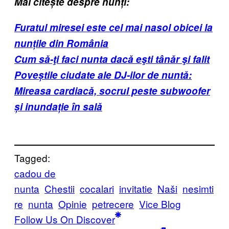
Mai citește despre nunți:
Furatul miresei este cel mai nasol obicei la
nunțile din România
Cum să-ţi faci nunta dacă eşti tânăr şi falit
Poveștile ciudate ale DJ-ilor de nuntă:
Mireasa cardiacă, socrul peste subwoofer
și inundație în sală
Tagged:
cadou de
nunta
Chestii
cocalari
invitatie
Naši
nesimti
re
nunta
Opinie
petrecere
Vice Blog
Follow Us On Discover