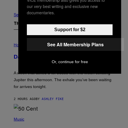
Older
our very best writing and exclusive new
documentaries.
See All
The Latest
Support for $2
I
See All Membership Plans
L
Horoscopes
L
U
Daily Horoscope: August 7, 2026
S
Or, continue for free
T
R
A
A week that asked a lot closes with the Moon sextiling
T
I
Jupiter this afternoon. The exhale you’ve been waiting
O
for arrives tonight.
N
B
Y
2 HOURS AGO
BY
ASHLEY FIKE
R
E
E
S
P
A
H
Music
.
O
T