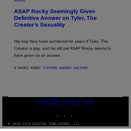
I
Y
O
M
T
A
ASAP Rocky Seemingly Gives
O
G
B
Definitive Answer on Tyler, The
E
Y
S
Creator’s Sexuality
M
)
O
N
I
Hip-hop fans have wondered for years if Tyler, The
C
A
Creator is gay, and his old pal ASAP Rocky seems to
S
have given us an answer.
C
H
I
9 HOURS AGO
BY
STEPHEN ANDREW GALIHER
P
P
E
R
/
G
E
T
VICE
T
MEDIA
Y
INSTAGRAM
TIKTOK
YOUTUBE
I
M
A
© 2026 VICE DIGITAL PUBLISHING, LLC
G
E