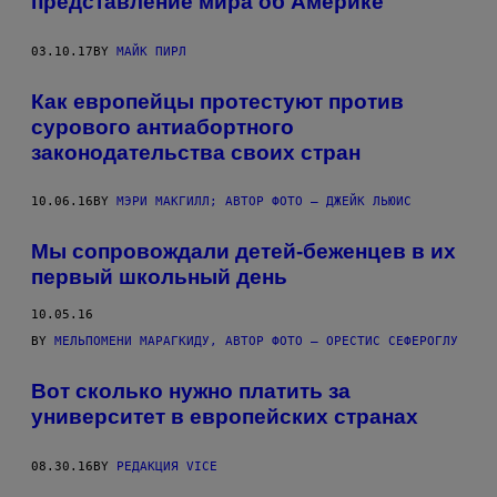
представление мира об Америке
Y
F
A
03.10.17
BY
МАЙК ПИРЛ
N
S
I
Как европейцы протестуют против
N
S
сурового антиабортного
C
законодательства своих стран
O
T
L
10.06.16
BY
МЭРИ МАКГИЛЛ; АВТОР ФОТО – ДЖЕЙК ЛЬЮИС
A
N
D
Мы сопровождали детей-беженцев в их
D
R
первый школьный день
E
S
10.05.16
S
E
BY
МЕЛЬПОМЕНИ МАРАГКИДУ, АВТОР ФОТО – ОРЕСТИС СЕФЕРОГЛУ
D
A
Вот сколько нужно платить за
S
D
университет в европейских странах
O
N
A
08.30.16
BY
РЕДАКЦИЯ VICE
L
D