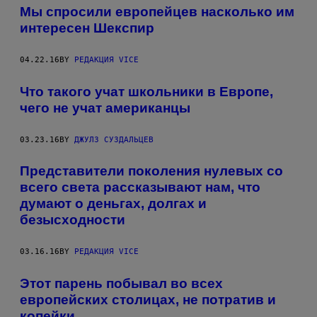
T
Мы спросили европейцев насколько им
R
интересен Шекспир
U
M
P
.
04.22.16
BY
РЕДАКЦИЯ VICE
Что такого учат школьники в Европе,
чего не учат американцы
03.23.16
BY
ДЖУЛЗ СУЗДАЛЬЦЕВ
Представители поколения нулевых со
всего света рассказывают нам, что
думают о деньгах, долгах и
безысходности
03.16.16
BY
РЕДАКЦИЯ VICE
Этот парень побывал во всех
европейских столицах, не потратив и
копейки