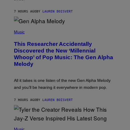
I
S
N
T
7 HOURS AGO
BY
LAUREN BOISVERT
E
R
/
(
G
P
Music
E
H
T
O
T
This Researcher Accidentally
T
Y
O
I
Discovered the New ‘Millennial
B
M
Whoop’ of Pop Music: The Gen Alpha
Y
A
T
G
Melody
A
E
Y
S
L
F
O
O
All it takes is one listen of the new Gen Alpha Melody
R
R
and you’ll be hearing it everywhere in modern pop.
H
R
I
A
L
D
7 HOURS AGO
BY
LAUREN BOISVERT
L
I
/
O
G
D
E
I
T
S
T
N
P
Y
E
H
Music