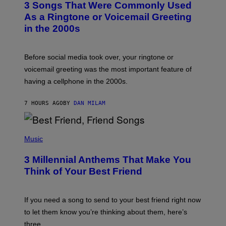
3 Songs That Were Commonly Used
O
B
As a Ringtone or Voicemail Greeting
Y
in the 2000s
G
R
E
G
Before social media took over, your ringtone or
O
R
voicemail greeting was the most important feature of
Y
having a cellphone in the 2000s.
B
O
J
7 HOURS AGO
BY
DAN MILAM
O
R
Q
U
P
E
H
Music
Z
O
/
T
G
3 Millennial Anthems That Make You
O
E
B
Think of Your Best Friend
T
Y
T
K
Y
E
I
V
If you need a song to send to your best friend right now
M
I
A
to let them know you’re thinking about them, here’s
N
G
W
three.
E