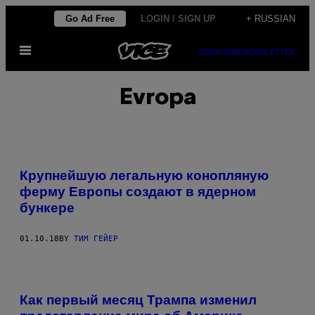
Skip
Go Ad Free
LOGIN / SIGN UP
+ RUSSIAN
to
Open
content
SUBSCRIBE
NEWSLETTER
Menu
Evropa
Крупнейшую легальную конопляную
ферму Европы создают в ядерном
бункере
01.10.18
BY
ТИМ ГЕЙЕР
R
U
Как первый месяц Трампа изменил
G
B