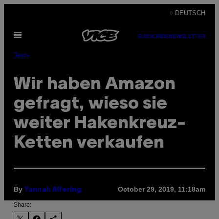
Skip
+ DEUTSCH
to
Open
content
SUBSCRIBE
NEWSLETTER
Menu
Tech
Wir haben Amazon
gefragt, wieso sie
weiter Hakenkreuz-
Ketten verkaufen
By
October 29, 2019, 11:18am
Yannah Alfering
Share: