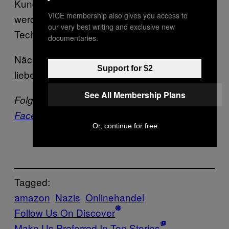
Kundenbetreuung für solche Fälle geschult
VICE membership also gives you access to
werden oder wieso die “intelligenten
our very best writing and exclusive new
Technologien” offenbar nichts bringen.
documentaries.
Nächstes Mal hätten wir unsere Antworten
Support for $2
lieber per Prime zugestellt.
See All Membership Plans
Folge Yannah auf
Twitter
und VICE auf
Facebook
,
Instagram
und
Snapchat
.
Or, continue for free
Tagged:
amazon
Nazis
Onlinehandel
Follow Us On Discover
Make Us Preferred In Top Stories