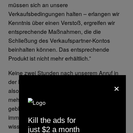
müssen sich an unsere
Verkaufsbedingungen halten – erlangen wir
Kenntnis über einen Verstoß, ergreifen wir
entsprechende Maßnahmen, die die
Schließung des Verkaufspartner-Kontos
beinhalten können. Das entsprechende
Produkt ist nicht mehr erhältlich.”
Keine zwei Stunden nach unserem Anruf in
der Presseabteilung war das Produkt dann
×
also tatsächlich offline, obwohl es zuvor trotz
mehrfacher Hinweise eine Woche online
geblieben war. Wieso, wissen wir leider
immer noch nicht. Genauso wenig, wie wir
Kill the ads for
wissen, ob Mitarbeitende in der Amazon-
just $2 a month