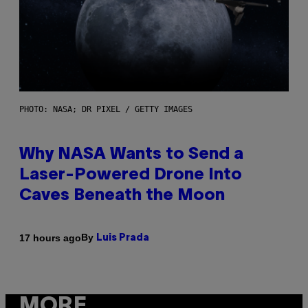
PHOTO: NASA; DR PIXEL / GETTY IMAGES
Why NASA Wants to Send a
Laser-Powered Drone Into
Caves Beneath the Moon
By
17 hours ago
Luis Prada
MORE