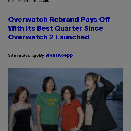
SCREENSHOT: BLIZZARD
Overwatch Rebrand Pays Off
With Its Best Quarter Since
Overwatch 2 Launched
By
38 minutes ago
Brent Koepp