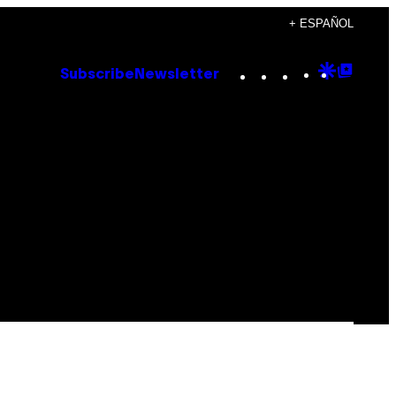
+ ESPAÑOL
Instagram
TikTok
YouTube
Google
Goog
Subscribe
Newsletter
Discove
Top
Posts