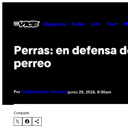
Saltar
al
contenido
Abrir
Magazine
Pulse
Life
Tech
M
Menú
Perras: en defensa d
perreo
Por
junio 29, 2016, 8:00am
Catalina Ruiz-Navarro
Compartir: