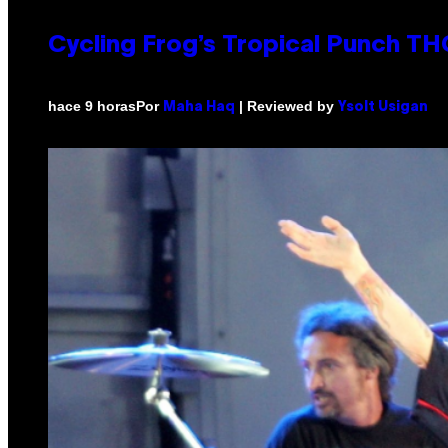
Cycling Frog’s Tropical Punch THC
Por
| Reviewed by
hace 9 horas
Maha Haq
Ysolt Usigan