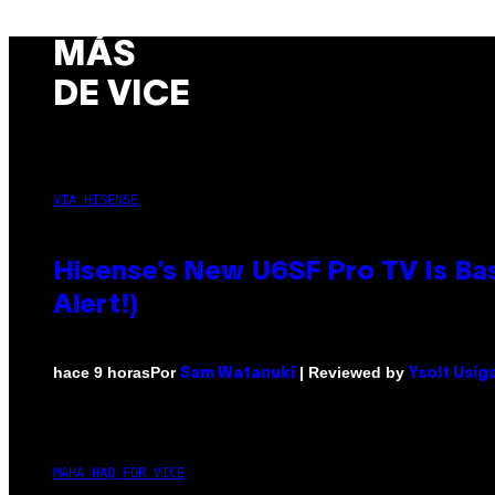
MÁS
DE VICE
VIA HISENSE
Hisense’s New U6SF Pro TV Is Bas
Alert!)
Por
| Reviewed by
hace 9 horas
Sam Watanuki
Ysolt Usig
MAHA HAQ FOR VICE