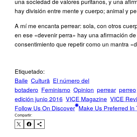
una sociedad de valores puritanos, y una afi
hay división entre mente y cuerpo; animal y p
A mí me encanta perrear: sola, con otros cuer
en ese «devenir perra» hay una afirmación de
consentimiento que repetir como un mantra «da
Etiquetado:
Baile
Cultură
El número del
botadero
Feminismo
Opinion
perrear
perreo
edición junio 2016
VICE Magazine
VICE Revi
Follow Us On Discover
Make Us Preferred In 
Compartir: