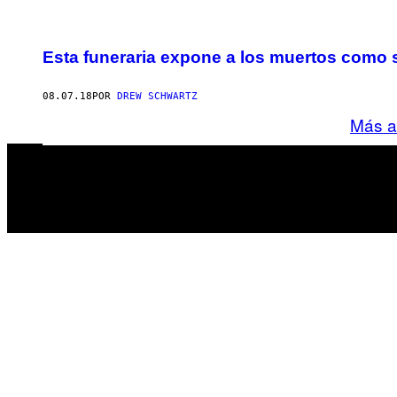
Esta funeraria expone a los muertos como s
08.07.18
POR
DREW SCHWARTZ
Más a