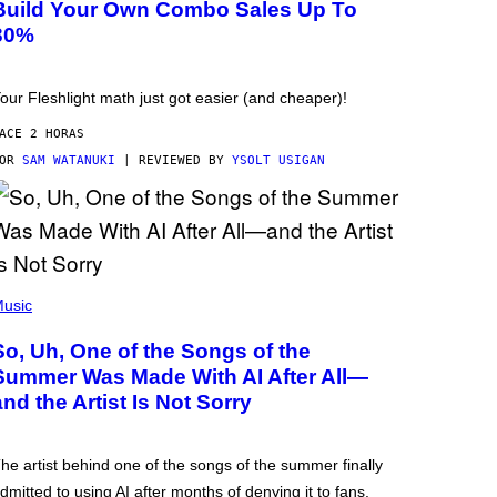
Build Your Own Combo Sales Up To
30%
our Fleshlight math just got easier (and cheaper)!
ACE 2 HORAS
POR
SAM WATANUKI
| REVIEWED BY
YSOLT USIGAN
usic
So, Uh, One of the Songs of the
Summer Was Made With AI After All—
and the Artist Is Not Sorry
he artist behind one of the songs of the summer finally
dmitted to using AI after months of denying it to fans.