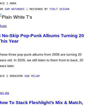
ACE 1 HORA
POR
SAM WATANUKI
| REVIEWED BY
YSOLT USIGAN
usic
3 No-Skip Pop-Punk Albums Turning 20
This Year
hese three pop-punk albums from 2006 are turning 20
ears old. In 2026, we still listen to them front to back, 20
ears later.
ACE 2 HORAS
POR
DAN MILAM
ex via
How To Stack Fleshlight’s Mix & Match,