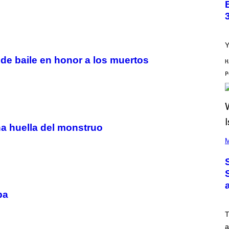
L
M
I
A
G
G
H
E
T
S
Y
 de baile en honor a los muertos
H
a huella del monstruo
(
P
M
H
O
T
O
B
Y
pa
T
I
M
T
M
O
a