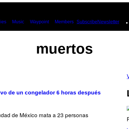
ies
Music
Waypoint
Members
Subscribe
Newsletter
muertos
vivo de un congelador 6 horas después
(