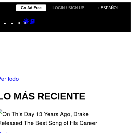
Go Ad Free
LOGIN / SIGN UP
+ ESPAÑOL
Instagram
TikTok
YouTube
Google
Google
Discover
Top
Posts
Ver todo
LO MÁS RECIENTE