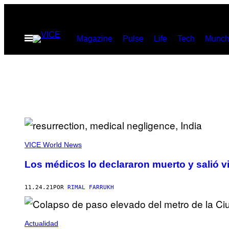
Saltar
al
Abrir
Magazine
Pulse
Life
Tech
Munch
contenido
Menú
VICE World News
Los médicos lo declararon muerto y salió 
11.24.21
POR
RIMAL FARRUKH
Actualidad