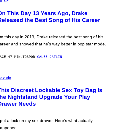
usic
On This Day 13 Years Ago, Drake
Released the Best Song of His Career
n this day in 2013, Drake released the best song of his
areer and showed that he’s way better in pop star mode.
ACE 47 MINUTOS
POR
CALEB CATLIN
ex via
This Discreet Lockable Sex Toy Bag Is
the Nightstand Upgrade Your Play
Drawer Needs
 put a lock on my sex drawer. Here’s what actually
appened.