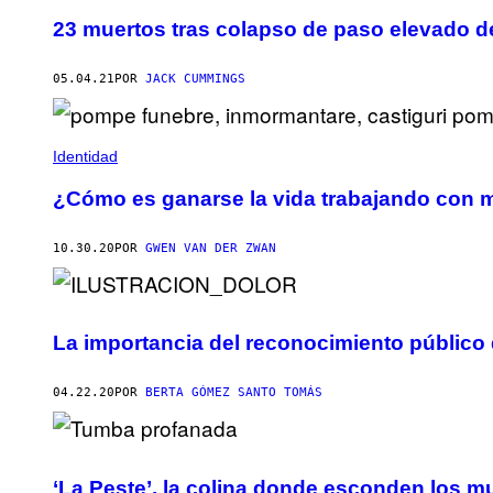
23 muertos tras colapso de paso elevado d
05.04.21
POR
JACK CUMMINGS
Identidad
¿Cómo es ganarse la vida trabajando con 
10.30.20
POR
GWEN VAN DER ZWAN
La importancia del reconocimiento público 
04.22.20
POR
BERTA GÓMEZ SANTO TOMÁS
‘La Peste’, la colina donde esconden los m