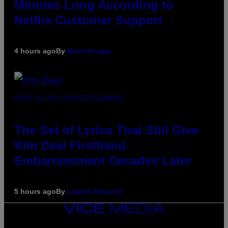
Minutes Long According to
Netflix Customer Support
4 hours ago
By
Brent Koepp
PHOTO BY JEFF KRAVITZ/FILMMAGIC
The Set of Lyrics That Still Give
Kim Deal Firsthand
Embarrassment Decades Later
5 hours ago
By
Lauren Boisvert
VICE
MEDIA
INSTAGRAM
TIKTOK
YOUTUBE