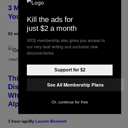
3 Millennial Anthems That Make
You Think of Your Best Friend
Kill the ads for
just $2 a month
52 minutes ago
By
Lauren Boisvert
VICE membership also gives you access to
our very best writing and exclusive new
documentaries.
(PHOTO BY TAYLOR HILL/GETTY IMAGES)
Support for $2
This Researcher Accidentally
See All Membership Plans
Discovered the New ‘Millennial
Whoop’ of Pop Music: The Gen
Or, continue for free
Alpha Melody
1 hour ago
By
Lauren Boisvert