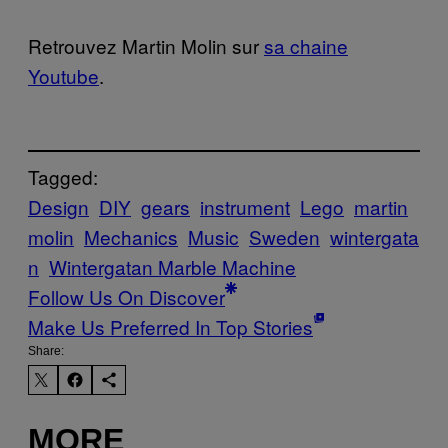
Retrouvez Martin Molin sur
sa chaine
Youtube
.
Tagged:
Design
DIY
gears
instrument
Lego
martin
molin
Mechanics
Music
Sweden
wintergata
n
Wintergatan Marble Machine
Follow Us On Discover
Make Us Preferred In Top Stories
Share:
MORE