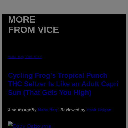
MORE
FROM VICE
MAHA HAQ FOR VICE
Cycling Frog’s Tropical Punch
THC Seltzer Is Like an Adult Capri
Sun (That Gets You High)
3 hours ago
By
Maha Haq
| Reviewed by
Ysolt Usigan