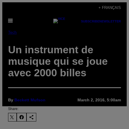
Skip
+ FRANÇAIS
to
Open
content
SUBSCRIBE
NEWSLETTER
Menu
Tech
Un instrument de
musique qui se joue
avec 2000 billes
By
Beckett Mufson
March 2, 2016, 5:00am
Share: