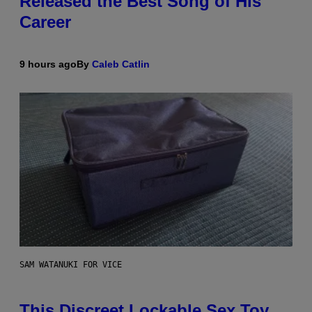
Released the Best Song of His
Career
9 hours ago
By
Caleb Catlin
SAM WATANUKI FOR VICE
This Discreet Lockable Sex Toy