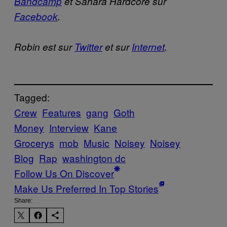
Bandcamp
et Sahara Hardcore sur
Facebook
.
Robin est sur
Twitter
et sur
Internet
.
Tagged:
Crew
Features
gang
Goth
Money
Interview
Kane
Grocerys
mob
Music
Noisey
Noisey
Blog
Rap
washington dc
Follow Us On Discover
Make Us Preferred In Top Stories
Share: