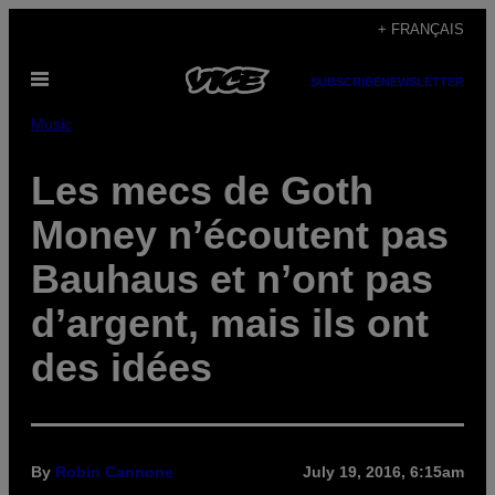
Skip
+ FRANÇAIS
to
Open
content
SUBSCRIBE
NEWSLETTER
Menu
Music
Les mecs de Goth
Money n’écoutent pas
Bauhaus et n’ont pas
d’argent, mais ils ont
des idées
By
Robin Cannone
July 19, 2016, 6:15am