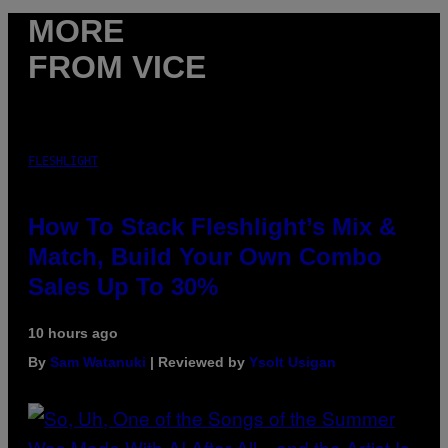
MORE
FROM VICE
FLESHLIGHT
How To Stack Fleshlight’s Mix &
Match, Build Your Own Combo
Sales Up To 30%
10 hours ago
By
Sam Watanuki
| Reviewed by
Ysolt Usigan