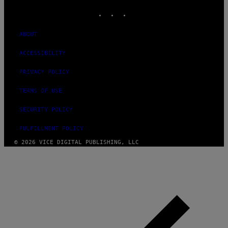
INSTAGRAM
TIKTOK
YOUTUBE
ABOUT
ACCESSIBILITY
PRIVACY POLICY
TERMS OF USE
SECURITY POLICY
FULFILLMENT POLICY
© 2026 VICE DIGITAL PUBLISHING, LLC