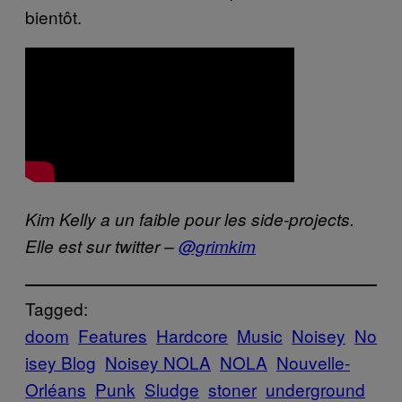
bientôt.
Kim Kelly a un faible pour les side-projects.
Elle est sur twitter –
@grimkim
Tagged:
doom
Features
Hardcore
Music
Noisey
No
isey Blog
Noisey NOLA
NOLA
Nouvelle-
Orléans
Punk
Sludge
stoner
underground