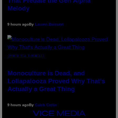
That Predate the Gen Alpha
Melody
9 hours ago
By
Lauren Boisvert
(PHOTO VIA T-MOBILE)
Monoculture is Dead, and
Lollapalooza Proved Why That’s
Actually a Great Thing
9 hours ago
By
Caleb Catlin
VICE
MEDIA