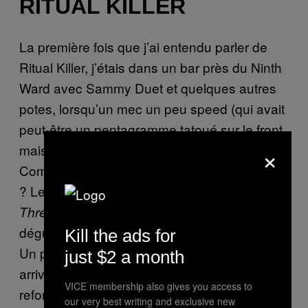
RITUAL KILLER
La première fois que j’ai entendu parler de
Ritual Killer, j’étais dans un bar près du Ninth
Ward avec Sammy Duet et quelques autres
potes, lorsqu’un mec un peu speed (qui avait
peut-être un pentagramme tatoué sur le front,
×
mais peut-être pas) à commencé à en parler.
Comment tu peux résister à une intro pareille
? Le meilleur disque du groupe,
Upon The
, est sorti en 2005 et
Threshold Of Hell
dégueule 8 pistes de black/death tumultueux.
Kill the ads for
Un pur massacre. Dieu seul sait ce qui est
just $2 a month
arrivé à Ritual Killer. Des rumeurs de
VICE membership also gives you access to
reformation circulent, mais rien ne se passe
our very best writing and exclusive new