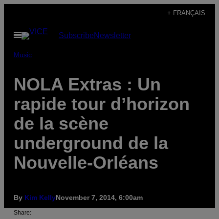
Skip
+ FRANÇAIS
to
Open
Subscribe
Newsletter
content
Menu
Music
NOLA Extras : Un
rapide tour d’horizon
de la scène
underground de la
Nouvelle-Orléans
By
Kim Kelly
November 7, 2014, 6:00am
Share: