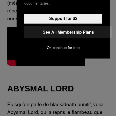
(même si James Harvey de Goatwhore a
documentaries.
récemment été annoncé comme étant leur
nouveau bassiste).
Support for $2
See All Membership Plans
Or, continue for free
ABYSMAL LORD
Puisqu’on parle de black/death punitif, voici
Abysmal Lord, qui a repris le flambeau que