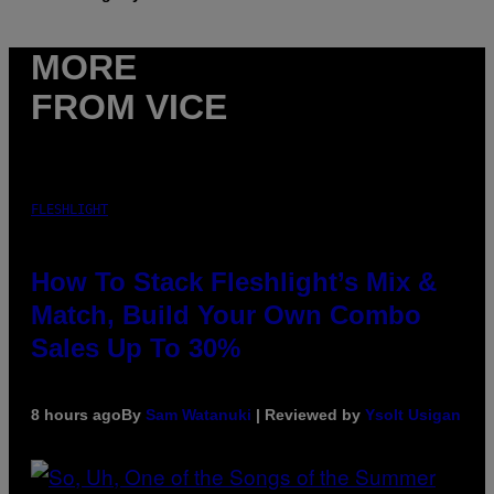
MORE
FROM VICE
FLESHLIGHT
How To Stack Fleshlight’s Mix &
Match, Build Your Own Combo
Sales Up To 30%
8 hours ago
By
Sam Watanuki
| Reviewed by
Ysolt Usigan