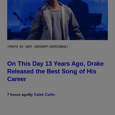
(PHOTO BY GARY GERSHOFF/WIREIMAGE)
On This Day 13 Years Ago, Drake
Released the Best Song of His
Career
7 hours ago
By
Caleb Catlin