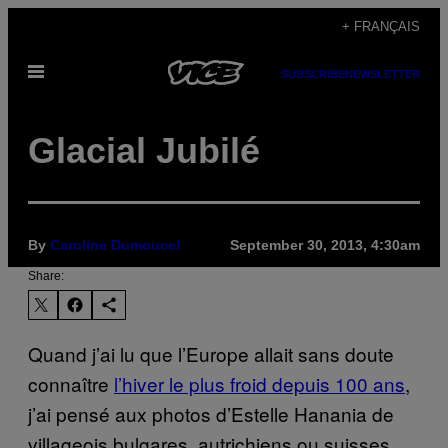
Skip
+ FRANÇAIS
to
Open
content
SUBSCRIBE
NEWSLETTER
Menu
Glacial Jubilé
By
Caroline Dumoucel
September 30, 2013, 4:30am
Share:
Quand j’ai lu que l’Europe allait sans doute
connaître
l’hiver le plus froid depuis 100 ans
,
j’ai pensé aux photos d’Estelle Hanania de
villageois bulgares, autrichiens ou suisses