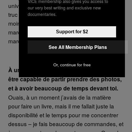
VICE membership also gives you access to
univers se contaminent mais que ça fait un
our very best writing and exclusive new
truc cohérent, c’est positif. D’un coup, tu es
documentaries.
moins monomaniaque, ça t’enrichit. Ça
marche pas à tous les coups mais quand ça
Support for $2
marche, tant mieux.
See All Membership Plans
Or, continue for free
À un moment, tu t’es retrouvée à ne plus
être capable de partir prendre des photos,
et à avoir beaucoup de temps devant toi.
Ouais, à un moment j’avais de la matière
pour faire un livre, mais il me fallait juste la
disponibilité et le temps pour me concentrer
dessus – je fais beaucoup de commandes, et