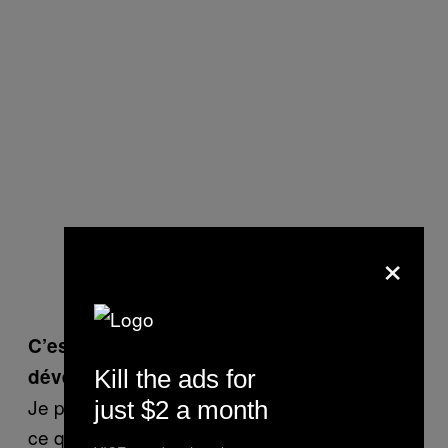
×
C’est un truc que tu cherches à
développer, ces collaborations ?
Kill the ads for
Je peux très bien faire les choses seule, c’est
just $2 a month
ce que je fais la plupart du temps. Quand les