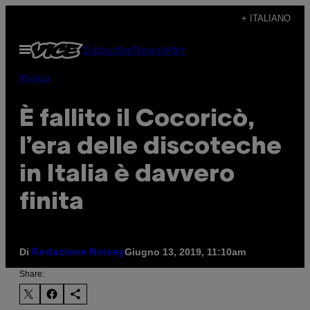
Vai
+ ITALIANO
al
Apri
Subscribe
Newsletter
contenuto
il
menu
Música
È fallito il Cocoricò,
l’era delle discoteche
in Italia è davvero
finita
Di
Giugno 13, 2019, 11:10am
Redazione Noisey
Share: