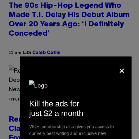
The 90s Hip-Hop Legend Who
Made T.I. Delay His Debut Album
Over 20 Years Ago: ‘I Definitely
Conceded’
Di
11 ore fa
Caleb Catlin
×
(PHOTO BY TIM MOSENFELDER/GETTY IMAGES)
Kill the ads for
just $2 a month
Remember the Time Jeezy
VICE membership also gives you access to
Clapped Back at Bill O’Reilly and
our very best writing and exclusive new
Fox News in Defense of Barack