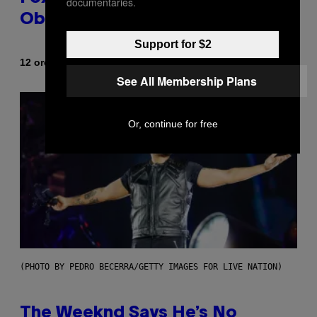
documentaries.
Obama?
Support for $2
Di
12 ore fa
Caleb Catlin
See All Membership Plans
Or, continue for free
(PHOTO BY PEDRO BECERRA/GETTY IMAGES FOR LIVE NATION)
The Weeknd Says He’s No