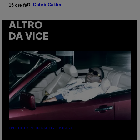
Di
15 ore fa
Caleb Catlin
ALTRO
DA VICE
(PHOTO BY NITRO/GETTY IMAGES)