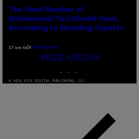
The Ideal Number of
Bridesmaids You Should Have,
According to Wedding Experts
Di
17 ore fa
Ashley Fike
VICE
MEDIA
INSTAGRAM
TIKTOK
YOUTUBE
© 2026 VICE DIGITAL PUBLISHING, LLC