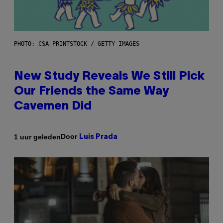
PHOTO: CSA-PRINTSTOCK / GETTY IMAGES
New Study Reveals We Still Pick
Our Friends the Same Way
Cavemen Did
Door
1 uur geleden
Luis Prada