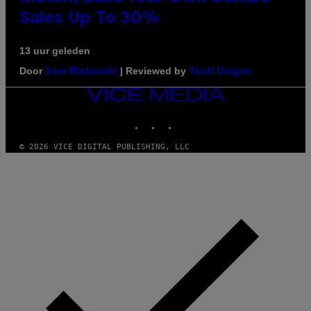
Sales Up To 30%
13 uur geleden
Door
| Reviewed by
Sam Watanuki
Ysolt Usigan
VICE
MEDIA
INSTAGRAM
TIKTOK
YOUTUBE
© 2026 VICE DIGITAL PUBLISHING, LLC