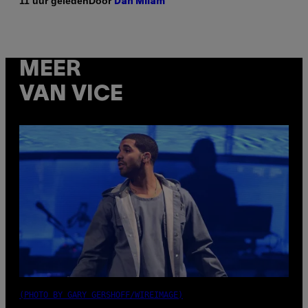
Door
11 uur geleden
Dan Milam
MEER
VAN VICE
(PHOTO BY GARY GERSHOFF/WIREIMAGE)