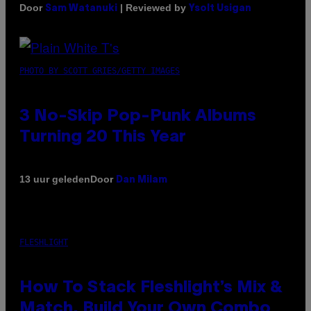
Door
| Reviewed by
Sam Watanuki
Ysolt Usigan
PHOTO BY SCOTT GRIES/GETTY IMAGES
3 No-Skip Pop-Punk Albums
Turning 20 This Year
Door
13 uur geleden
Dan Milam
FLESHLIGHT
How To Stack Fleshlight’s Mix &
Match, Build Your Own Combo