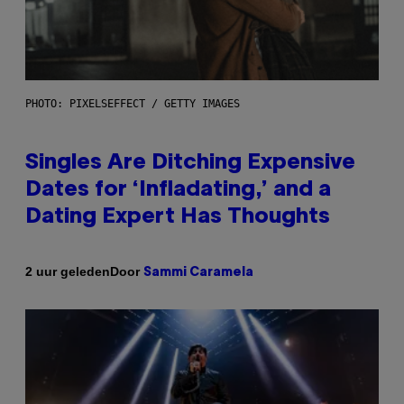
PHOTO: PIXELSEFFECT / GETTY IMAGES
Singles Are Ditching Expensive
Dates for ‘Infladating,’ and a
Dating Expert Has Thoughts
Door
2 uur geleden
Sammi Caramela