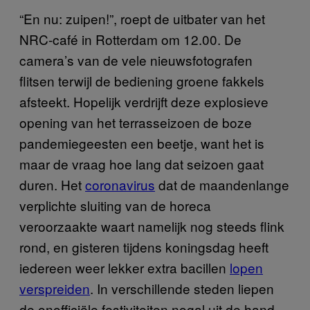
“En nu: zuipen!”, roept de uitbater van het
NRC-café in Rotterdam om 12.00. De
camera’s van de vele nieuwsfotografen
flitsen terwijl de bediening groene fakkels
afsteekt. Hopelijk verdrijft deze explosieve
opening van het terrasseizoen de boze
pandemiegeesten een beetje, want het is
maar de vraag hoe lang dat seizoen gaat
duren. Het
coronavirus
dat de maandenlange
verplichte sluiting van de horeca
veroorzaakte waart namelijk nog steeds flink
rond, en gisteren tijdens koningsdag heeft
iedereen weer lekker extra bacillen
lopen
verspreiden
. In verschillende steden liepen
de onofficiële festiviteiten nogal uit de hand,