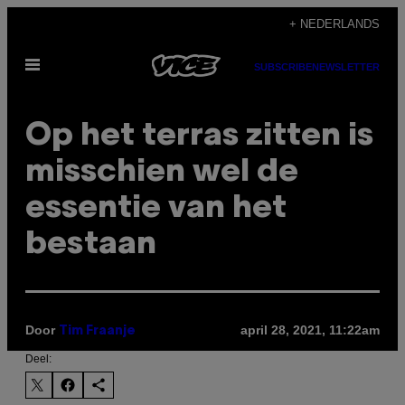
Ga
+ NEDERLANDS
naar
Open
de
SUBSCRIBE
NEWSLETTER
menu
inhoud
Op het terras zitten is
misschien wel de
essentie van het
bestaan
Door
april 28, 2021, 11:22am
Tim Fraanje
Deel: