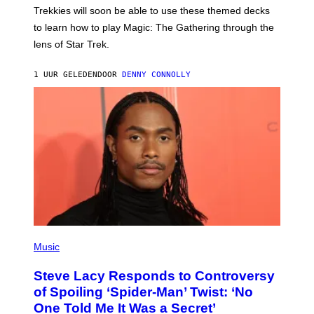
T
Trekkies will soon be able to use these themed decks
:
to learn how to play Magic: The Gathering through the
W
I
lens of Star Trek.
Z
A
R
1 UUR GELEDEN
DOOR
DENNY CONNOLLY
D
S
O
F
T
H
E
C
O
A
S
T
P
H
Music
O
T
Steve Lacy Responds to Controversy
O
B
of Spoiling ‘Spider-Man’ Twist: ‘No
Y
One Told Me It Was a Secret’
J