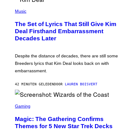
A
P
M
H
Music
E
O
S
T
,
The Set of Lyrics That Still Give Kim
O
N
B
Deal Firsthand Embarrassment
E
Y
T
Decades Later
J
F
E
L
F
I
F
X
Despite the distance of decades, there are still some
K
R
Breeders lyrics that Kim Deal looks back on with
A
embarrassment.
V
I
T
42 MINUTEN GELEDEN
DOOR
LAUREN BOISVERT
Z
/
F
I
S
L
C
Gaming
M
R
M
E
A
Magic: The Gathering Confirms
E
G
N
Themes for 5 New Star Trek Decks
I
S
C
H
O