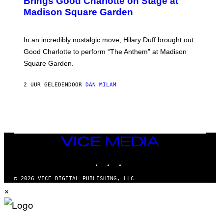
Brings Good Charlotte on Stage at
Y
Madison Square Garden
E
M
M
A
In an incredibly nostalgic move, Hilary Duff brought out
M
C
Good Charlotte to perform “The Anthem” at Madison
I
Square Garden.
N
T
Y
2 UUR GELEDEN
DOOR
DAN MILAM
R
E
/
G
E
T
T
Y
VICE
I
MEDIA
M
INSTAGRAM
TIKTOK
YOUTUBE
A
G
E
© 2026 VICE DIGITAL PUBLISHING, LLC
S
×
F
O
R
S
I