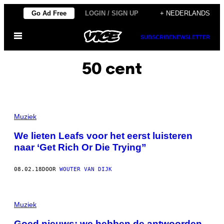
Ga
Go Ad Free
LOGIN / SIGN UP
+ NEDERLANDS
naar
Open
de
SUBSCRIBE
NEWSLETTER
menu
inhoud
50 cent
Muziek
We lieten Leafs voor het eerst luisteren
naar ‘Get Rich Or Die Trying”
08.02.18
DOOR
WOUTER VAN DIJK
Muziek
Goed nieuws: we hebben de antwoorden