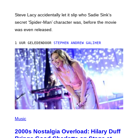
A
M
I
Steve Lacy accidentally let it slip who Sadie Sink’s
E
M
secret ‘Spider-Man’ character was, before the movie
C
was even released.
C
A
R
1 UUR GELEDEN
DOOR
STEPHEN ANDREW GALIHER
T
H
Y
/
G
E
T
T
Y
I
M
A
G
E
S
P
H
Music
O
T
2000s Nostalgia Overload: Hilary Duff
O
B