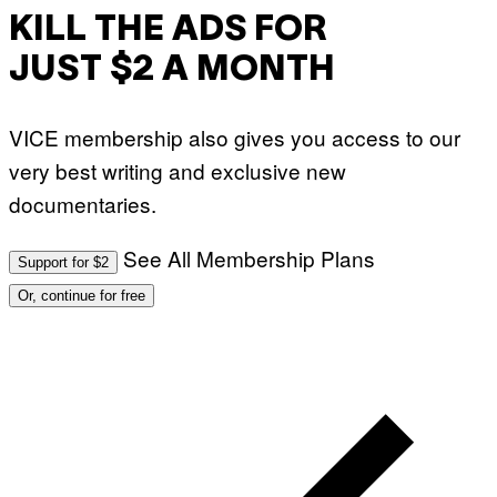
R
KILL THE ADS FOR
I
U
JUST $2 A MONTH
S
X
M
VICE membership also gives you access to our
very best writing and exclusive new
documentaries.
See All Membership Plans
Support for $2
Or, continue for free