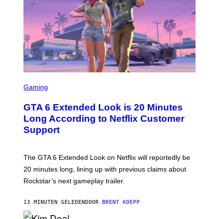
S
C
Gaming
R
E
GTA 6 Extended Look is 20 Minutes
E
N
Long According to Netflix Customer
S
Support
H
O
T
:
The GTA 6 Extended Look on Netflix will reportedly be
R
O
20 minutes long, lining up with previous claims about
C
Rockstar’s next gameplay trailer.
K
S
T
13 MINUTEN GELEDEN
DOOR
BRENT KOEPP
A
R
G