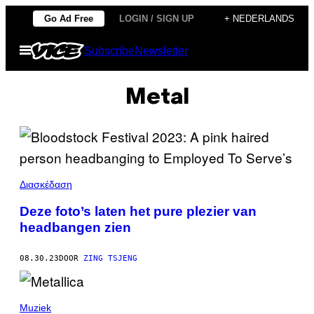
Ga
Go Ad Free
LOGIN / SIGN UP
+ NEDERLANDS
naar
Open
Subscribe
Newsletter
de
menu
inhoud
Metal
Διασκέδαση
Deze foto’s laten het pure plezier van
headbangen zien
08.30.23
DOOR
ZING TSJENG
Muziek