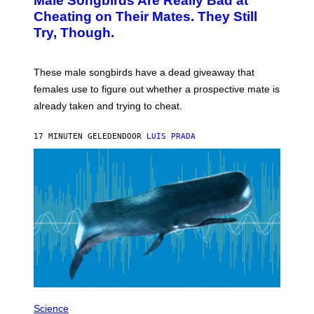
Male Songbirds Are Really Bad at
O
:
Cheating on Their Mates. They Still
A
Try, Though.
N
D
R
E
These male songbirds have a dead giveaway that
W
_
females use to figure out whether a prospective mate is
H
already taken and trying to cheat.
O
W
E
17 MINUTEN GELEDEN
DOOR
LUIS PRADA
/
G
E
T
T
Y
I
M
A
G
E
S
P
H
Science