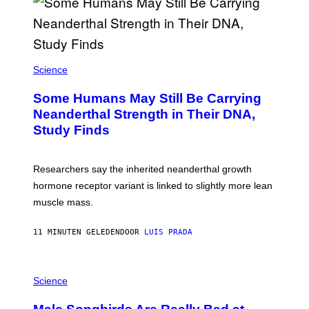
Science
Some Humans May Still Be Carrying
Neanderthal Strength in Their DNA,
Study Finds
Researchers say the inherited neanderthal growth
hormone receptor variant is linked to slightly more lean
muscle mass.
11 MINUTEN GELEDEN
DOOR
LUIS PRADA
P
H
Science
O
T