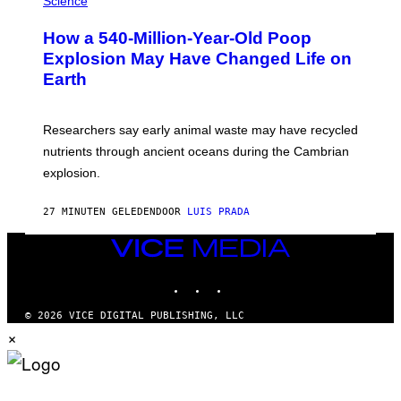
Science
C
O
E
T
P
How a 540-Million-Year-Old Poop
O
H
:
Explosion May Have Changed Life on
O
D
T
Earth
B
O
E
L
N
I
I
B
Researchers say early animal waste may have recycled
T
R
O
nutrients through ancient oceans during the Cambrian
A
S
R
explosion.
T
Y
O
/
C
G
27 MINUTEN GELEDEN
DOOR
LUIS PRADA
K
E
/
T
G
VICE
T
E
Y
MEDIA
T
I
INSTAGRAM
TIKTOK
YOUTUBE
T
M
Y
A
I
G
© 2026 VICE DIGITAL PUBLISHING, LLC
M
E
×
A
S
G
E
S