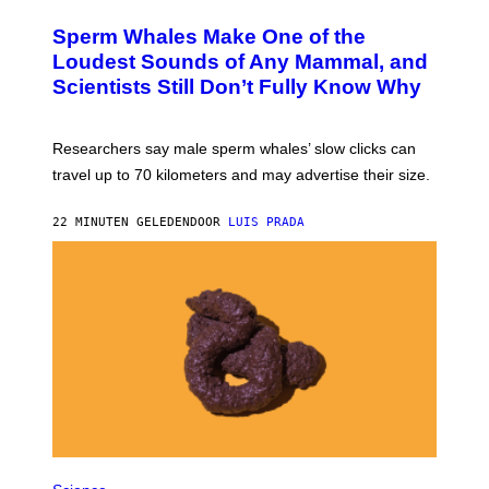
O
T
Sperm Whales Make One of the
O
:
Loudest Sounds of Any Mammal, and
V
Scientists Still Don’t Fully Know Why
I
C
T
O
Researchers say male sperm whales’ slow clicks can
R
H
travel up to 70 kilometers and may advertise their size.
A
B
B
22 MINUTEN GELEDEN
DOOR
LUIS PRADA
I
C
K
V
I
S
I
O
N
S
/
S
C
I
E
P
N
H