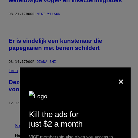
wereldwijde vogel- en insectenmigraties
03.21.17
DOOR
NIKI WILSON
Er is eindelijk een kunstenaar die
papegaaien met benen schildert
03.14.17
DOOR
DIANA SHI
Tech
×
Deze 66-jarige broedende zeevogel is een
voorbeeld van volharding
12.12.16
DOOR
SAMANTHA COLE
Ouder
Kill the ads for
just $2 a month
See All
Het Laatste
VICE membership also gives you access to