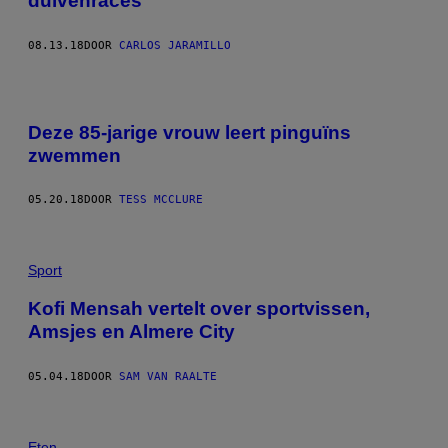
duivenraces
08.13.18
DOOR
CARLOS JARAMILLO
Deze 85-jarige vrouw leert pinguïns
zwemmen
05.20.18
DOOR
TESS MCCLURE
Sport
Kofi Mensah vertelt over sportvissen,
Amsjes en Almere City
05.04.18
DOOR
SAM VAN RAALTE
Eten