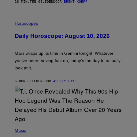
G
16 MINUTEN GELEDEN
DOOR
BRENT KOEPP
A
M
E
I
S
L
Horoscopes
L
U
Daily Horoscope: August 10, 2026
S
T
R
A
Mars wraps up its time in Gemini tonight. Whatever
T
I
you’ve been moving fast on, today’s the day to actually
O
look at it.
N
B
Y
6 UUR GELEDEN
DOOR
ASHLEY FIKE
R
E
E
S
A
.
(
P
Music
H