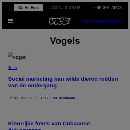
Ga
Go Ad Free
LOGIN / SIGN UP
+ NEDERLANDS
naar
Open
de
SUBSCRIBE
NEWSLETTER
menu
inhoud
Vogels
Tech
Social marketing kan wilde dieren redden
van de ondergang
12.05.18
DOOR
REDACTIE MOTHERBOARD
Kleurrijke foto’s van Cubaanse