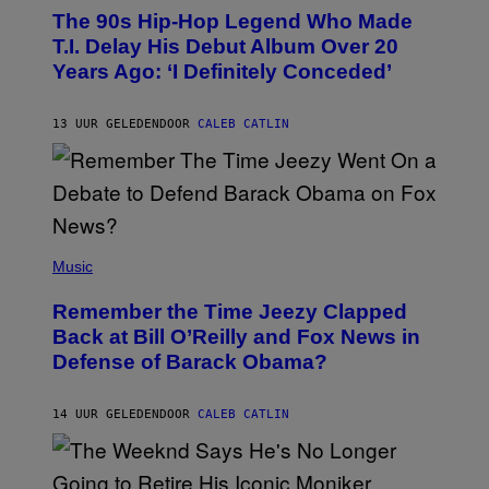
O
The 90s Hip-Hop Legend Who Made
T
O
T.I. Delay His Debut Album Over 20
B
Years Ago: ‘I Definitely Conceded’
Y
J
O
H
13 UUR GELEDEN
DOOR
CALEB CATLIN
N
N
Y
N
U
N
E
(
Z
P
Music
/
H
W
O
I
Remember the Time Jeezy Clapped
T
R
O
Back at Bill O’Reilly and Fox News in
E
B
I
Defense of Barack Obama?
Y
M
T
A
I
G
M
14 UUR GELEDEN
DOOR
CALEB CATLIN
E
M
)
O
S
E