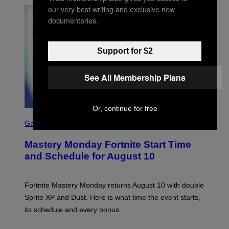
our very best writing and exclusive new
documentaries.
Support for $2
See All Membership Plans
Or, continue for free
S
C
Gaming
R
E
Mastery Monday Fortnite Start Time
E
N
and Schedule for August 10
S
H
O
T
Fortnite Mastery Monday returns August 10 with double
:
Sprite XP and Dust. Here is what time the event starts,
E
P
its schedule and every bonus.
I
C