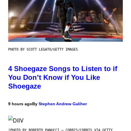
PHOTO BY SCOTT LEGATO/GETTY IMAGES
4 Shoegaze Songs to Listen to if
You Don’t Know if You Like
Shoegaze
9 hours ago
By
Stephen Andrew Galiher
(PHOTO BY ROBERTO PANUCCI – CORBIS/CORBIS VIA GETTY