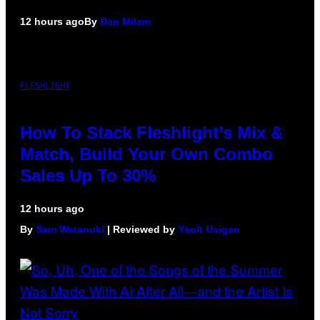
12 hours ago
By
Dan Milam
FLESHLIGHT
How To Stack Fleshlight’s Mix &
Match, Build Your Own Combo
Sales Up To 30%
12 hours ago
By
Sam Watanuki
| Reviewed by
Ysolt Usigan