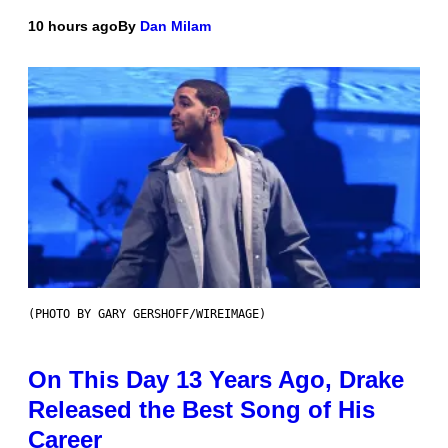
10 hours ago
By
Dan Milam
(PHOTO BY GARY GERSHOFF/WIREIMAGE)
On This Day 13 Years Ago, Drake
Released the Best Song of His
Career