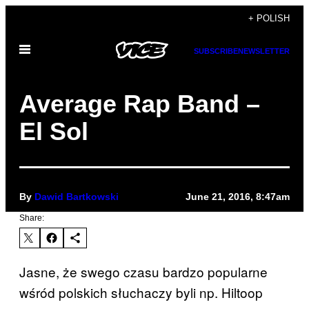
Skip
+ POLISH
to
Open
content
SUBSCRIBE
NEWSLETTER
Menu
Average Rap Band –
El Sol
By
Dawid Bartkowski
June 21, 2016, 8:47am
Share:
Jasne, że swego czasu bardzo popularne
wśród polskich słuchaczy byli np. Hiltoop