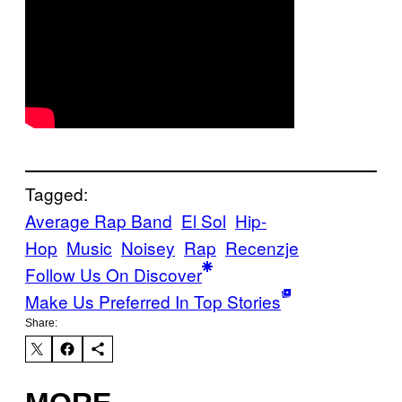
Tagged:
Average Rap Band
El Sol
Hip-
Hop
Music
Noisey
Rap
Recenzje
Follow Us On Discover
Make Us Preferred In Top Stories
Share: