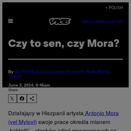
Skip
+ POLISH
to
Open
content
SUBSCRIBE
NEWSLETTER
Menu
Czy to sen, czy Mora?
By
Zach Sokol via Creators Project, tłum. Marta
Sobcz
June 3, 2014, 8:46am
Share:
Działający w Hiszpanii artysta
Antonio Mora
(vel Mylovt)
swoje prace określa mianem
„koktajli” – zlepków zdjęć wyszperanych na