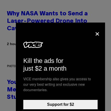
Why NASA Wants to Send a
Laser-Powered Drone Into
×
Caves Beneath the Moon
By
2 hours ago
Luis Prada
Kill the ads for
PHOTO: BATUHAN TOKER / GETTY IMAGES
just $2 a month
VICE membership also gives you access to
Your Desk Height Could Be
our very best writing and exclusive new
documentaries.
Messing With Your Brain, New
Study Finds
Support for $2