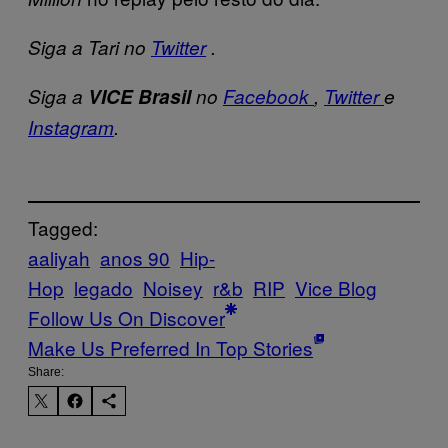
Siga a Tari no
Twitter
.
Siga a
VICE Brasil
no
Facebook
,
Twitter
e
Instagram
.
Tagged:
aaliyah
anos 90
Hip-
Hop
legado
Noisey
r&b
RIP
Vice Blog
Follow Us On Discover
Make Us Preferred In Top Stories
Share: