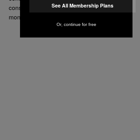
See All Membership Plans
consegue se identificar. Não tinha nada de
monodimensional no talento dela.
Or, continue for free