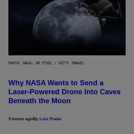
PHOTO: NASA; DR PIXEL / GETTY IMAGES
Why NASA Wants to Send a
Laser-Powered Drone Into Caves
Beneath the Moon
3 hours ago
By
Luis Prada