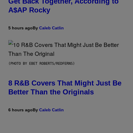
Get Back Together, According to
A$AP Rocky
5 hours ago
By
Caleb Catlin
(PHOTO BY EBET ROBERTS/REDFERNS)
8 R&B Covers That Might Just Be
Better Than the Originals
6 hours ago
By
Caleb Catlin