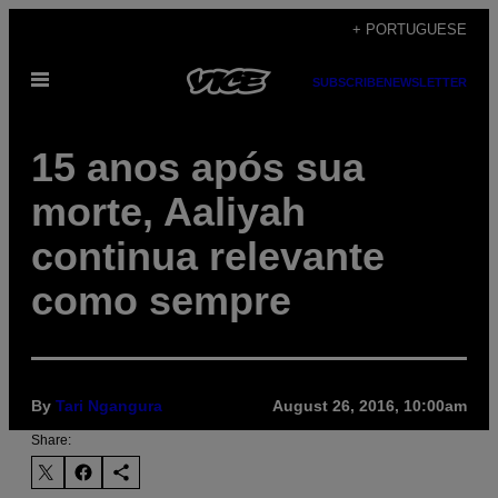
Skip
+ PORTUGUESE
to
Open
content
SUBSCRIBE
NEWSLETTER
Menu
15 anos após sua
morte, Aaliyah
continua relevante
como sempre
By
Tari Ngangura
August 26, 2016, 10:00am
Share: