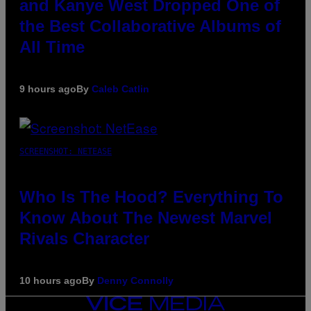
and Kanye West Dropped One of
the Best Collaborative Albums of
All Time
9 hours ago
By
Caleb Catlin
SCREENSHOT: NETEASE
Who Is The Hood? Everything To
Know About The Newest Marvel
Rivals Character
10 hours ago
By
Denny Connolly
VICE