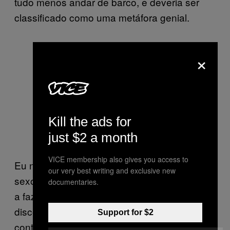
tudo menos andar de barco, e deveria ser
classificado como uma metáfora genial.
×
Kill the ads for
just $2 a month
VICE membership also gives you access to
Eu não sabia que essa música era sobre
our very best writing and exclusive new
sexo até ter uns 15 anos, aí a letra começou
documentaries.
a fazer muito mais sentido. Toda sua
discografia é sobre tentar coisas novas e
Support for $2
contar histórias com que tanta gente