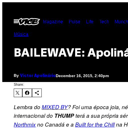
Skip
to
Open
Magazine
Pulse
Life
Tech
Munch
content
Menu
Música
BAILEWAVE: Apoliná
By
December 16, 2015, 2:40pm
Victor Apolinário
Share:
Lembra do
MIXED BY
? Foi uma época joia, n
internacional do
THUMP
terá a sua própria sé
Northmix
no Canadá e a
Built for the Chill
na Ho