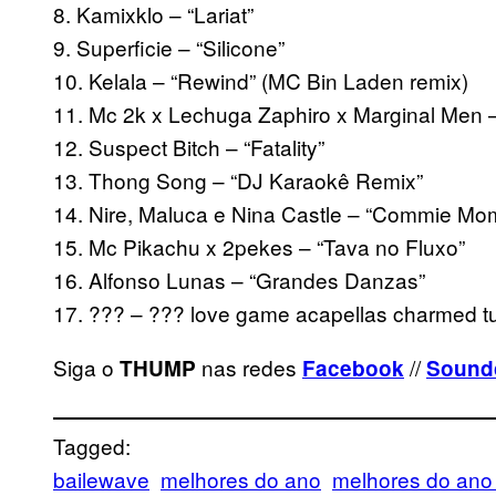
8. Kamixklo – “Lariat”
9. Superficie – “Silicone”
10. Kelala – “Rewind” (MC Bin Laden remix)
11. Mc 2k x Lechuga Zaphiro x Marginal Men – 
12. Suspect Bitch – “Fatality”
13. Thong Song – “DJ Karaokê Remix”
14. Nire, Maluca e Nina Castle – “Commie Mom
15. Mc Pikachu x 2pekes – “Tava no Fluxo”
16. Alfonso Lunas – “Grandes Danzas”
17. ??? – ??? love game acapellas charmed t
Siga o
nas redes
//
THUMP
Facebook
Sound
Tagged:
bailewave
melhores do ano
melhores do ano