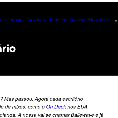
ies
Music
Waypoint
Members
Subscribe
Newsletter
rio
é? Mas passou. Agora cada escritório
rie de mixes, como o
On Deck
nos EUA,
landa. A nossa vai se chamar Bailewave e já