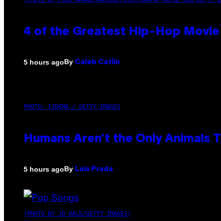
4 of the Greatest Hip-Hop Movie
By
5 hours ago
Caleb Catlin
PHOTO: IJDEMA / GETTY IMAGES
Humans Aren’t the Only Animals 
By
5 hours ago
Luis Prada
(PHOTO BY JO HALE/GETTY IMAGES)