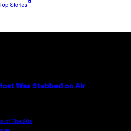
Top Stories
 Host Was Stabbed on Air
MAGES)