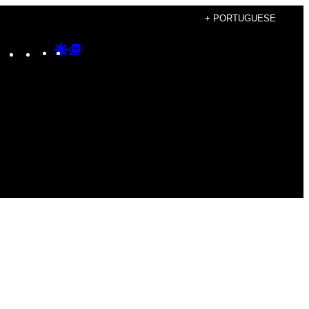
+ PORTUGUESE
Instagram
TikTok
YouTube
Google
Google
Discover
Top
Posts