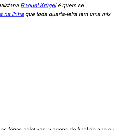
aulistana
Raquel Krügel
é quem se
a na linha
que toda quarta-feira tem uma mix
s férias coletivas, viagens de final de ano ou