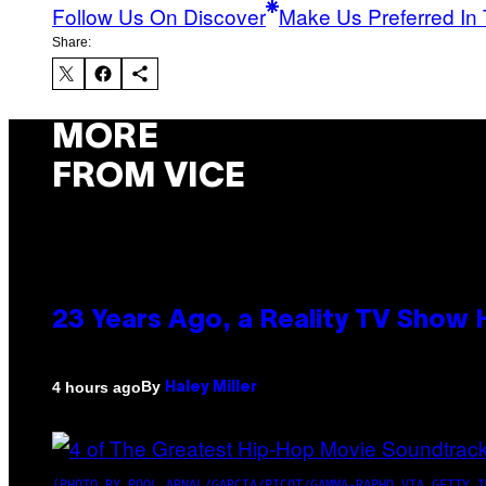
Follow Us On Discover
Make Us Preferred In 
Share:
MORE
FROM VICE
23 Years Ago, a Reality TV Show
By
4 hours ago
Haley Miller
(PHOTO BY POOL ARNAL/GARCIA/PICOT/GAMMA-RAPHO VIA GETTY I