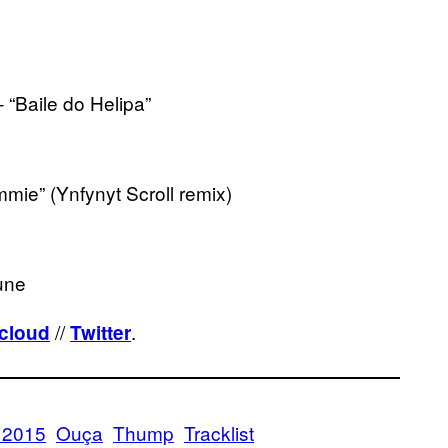
“Baile do Helipa”
mie” (Ynfynyt Scroll remix)
une
//
.
cloud
Twitter
 2015
Ouça
Thump
Tracklist