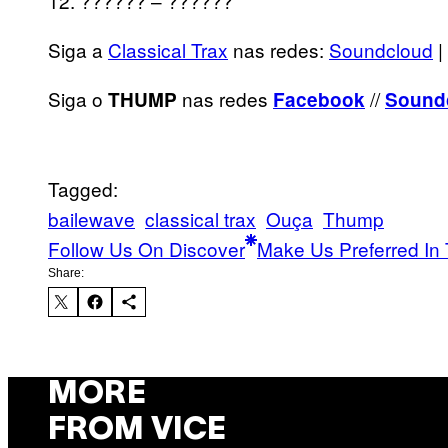
12. ?????? – ??????
Siga a
Classical Trax
nas redes:
Soundcloud
|
Siga o
nas redes
//
THUMP
Facebook
Sound
Tagged:
bailewave
classical trax
Ouça
Thump
Follow Us On Discover
Make Us Preferred In 
Share:
MORE
FROM VICE