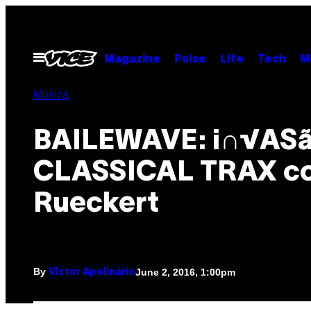
Skip
to
content
Open
Magazine
Pulse
Life
Tech
M
Menu
Música
BAILEWAVE: i∩√AS
CLASSICAL TRAX c
Rueckert
By
June 2, 2016, 1:00pm
Victor Apolinário