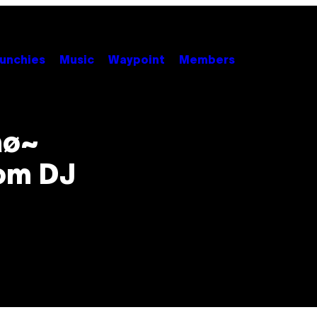
unchies
Music
Waypoint
Members
ãø~
om DJ