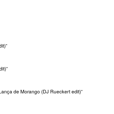
it)”
it)”
ança de Morango (DJ Rueckert edit)”