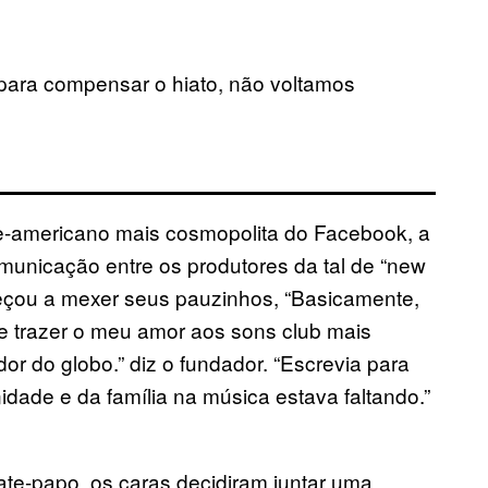
 para compensar o hiato, não voltamos
te-americano mais cosmopolita do Facebook, a
municação entre os produtores da tal de “new
meçou a mexer seus pauzinhos, “Basicamente,
e trazer o meu amor aos sons club mais
or do globo.” diz o fundador. “Escrevia para
dade e da família na música estava faltando.”
te-papo, os caras decidiram juntar uma