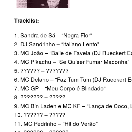
Tracklist:
1. Sandra de Sá – “Negra Flor”
2. DJ Sandrinho – “Italiano Lento”
3. MC João – “Baile de Favela (DJ Rueckert Ed
4. MC Pikachu – “Se Quiser Fumar Maconha”
5. ?????? – ???????
6. MC Delano – “Faz Tum Tum (DJ Rueckert Ed
7. MC GP – “Meu Corpo é Blindado”
8. ??????? – ?????
9. MC Bin Laden e MC KF – “Lança de Coco, L
10. ?????? – ?????
11. MC Pedrinho – “Hit do Verão”