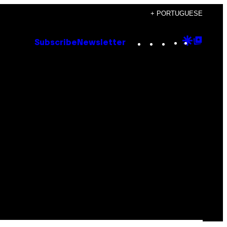
+ PORTUGUESE
Instagram
TikTok
YouTube
Google
Goog
Subscribe
Newsletter
Discove
Top
Posts