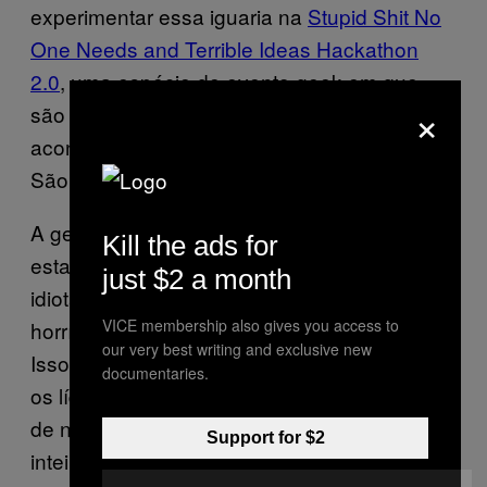
experimentar essa iguaria na
Stupid Shit No
One Needs and Terrible Ideas Hackathon
2.0
, uma espécie de evento geek em que
×
são apresentados invenções inúteis, que
aconteceu no último mês de fevereiro, em
São Francisco.
A gente não faz ideia do porquê a água frita
Kill the ads for
estaria numa hackaton chamada “Coisas
just $2 a month
idiotas que ninguém precisa e ideias
VICE membership also gives you access to
horríveis”. É obviamente uma ideia brilhante.
our very best writing and exclusive new
Isso até a humanidade insistir em fritar todos
documentaries.
os líquidos — incluindo a água e o sangue
de nossos próprios corpos — e o mundo
Support for $2
inteiro ficar naquela lombera depois do