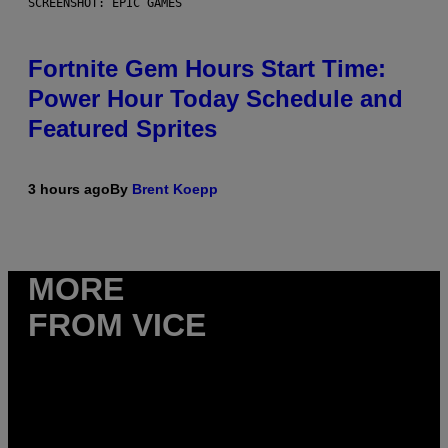
SCREENSHOT: EPIC GAMES
Fortnite Gem Hours Start Time:
Power Hour Today Schedule and
Featured Sprites
3 hours ago
By
Brent Koepp
MORE
FROM VICE