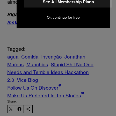
almoço.
See All Membership Plans
Siga a VICE Brasil no
Facebook
,
Twitter
e
Or, continue for free
Instagram
.
Tagged:
agua
Comida
Invenção
Jonathan
Marcus
Munchies
Stupid Shit No One
Needs and Terrible Ideas Hackathon
2.0
Vice Blog
Follow Us On Discover
Make Us Preferred In Top Stories
Share: