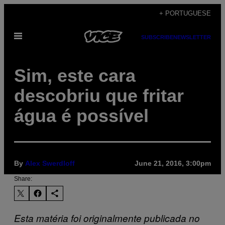
Skip
+ PORTUGUESE
to
Open
content
SUBSCRIBE
NEWSLETTER
Menu
Sim, este cara
descobriu que fritar
água é possível
By
Alex Swerdloff
June 21, 2016, 3:00pm
Share:
Esta matéria foi originalmente publicada no