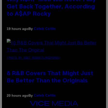
Get Back Together, According
to A$AP Rocky
By
19 hours ago
Caleb Catlin
(PHOTO BY EBET ROBERTS/REDFERNS)
8 R&B Covers That Might Just
Be Better Than the Originals
By
20 hours ago
Caleb Catlin
VICE
MEDIA