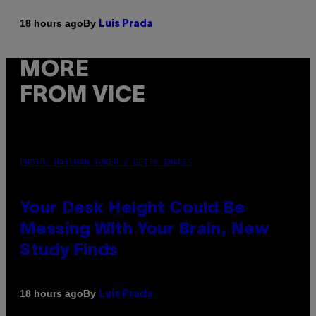
By
18 hours ago
Luis Prada
MORE
FROM VICE
PHOTO: BATUHAN TOKER / GETTY IMAGES
Your Desk Height Could Be
Messing With Your Brain, New
Study Finds
By
18 hours ago
Luis Prada