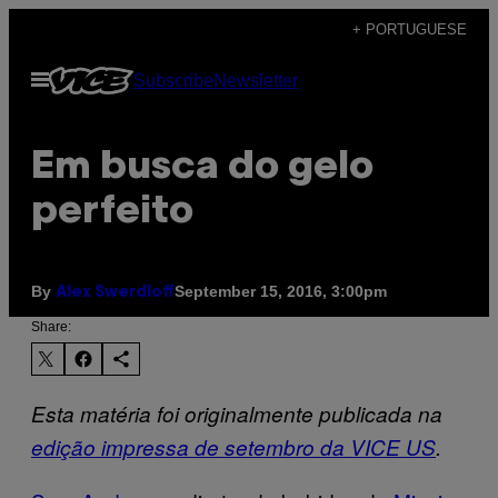
Skip
+ PORTUGUESE
to
Open
Subscribe
Newsletter
content
Menu
Em busca do gelo
perfeito
By
September 15, 2016, 3:00pm
Alex Swerdloff
Share:
Esta matéria foi originalmente publicada na
edição impressa de setembro da VICE US
.