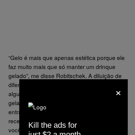
“Gelo é mais que apenas estética porque ele
faz muito mais que só manter um drinque
gelado”, me disse Robitschek. A diluição de
diferentes drinques varia, ele acrescentou, e
×
alguns, como um Sazerac, devem começar
gelados e terminar mais quentes. “Se você
entra num bar de coquetéis requintado e não
recebe um bom programa de gelo, então
Kill the ads for
você vai ficar decepcionado com o programa
just $2 a month