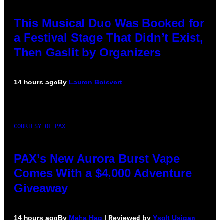
This Musical Duo Was Booked for
a Festival Stage That Didn’t Exist,
Then Gaslit by Organizers
14 hours ago
By
Lauren Boisvert
COURTESY OF PAX
PAX’s New Aurora Burst Vape
Comes With a $4,000 Adventure
Giveaway
14 hours ago
By
Maha Haq
| Reviewed by
Ysolt Usigan