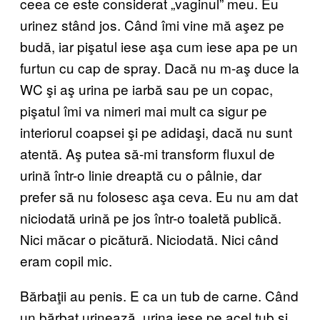
ceea ce este considerat „vaginul” meu. Eu
urinez stând jos. Când îmi vine mă aşez pe
budă, iar pişatul iese aşa cum iese apa pe un
furtun cu cap de spray. Dacă nu m-aş duce la
WC şi aş urina pe iarbă sau pe un copac,
pişatul îmi va nimeri mai mult ca sigur pe
interiorul coapsei şi pe adidaşi, dacă nu sunt
atentă. Aş putea să-mi transform fluxul de
urină într-o linie dreaptă cu o pâlnie, dar
prefer să nu folosesc aşa ceva. Eu nu am dat
niciodată urină pe jos într-o toaletă publică.
Nici măcar o picătură. Niciodată. Nici când
eram copil mic.
Bărbaţii au penis. E ca un tub de carne. Când
un bărbat urinează, urina iese pe acel tub şi