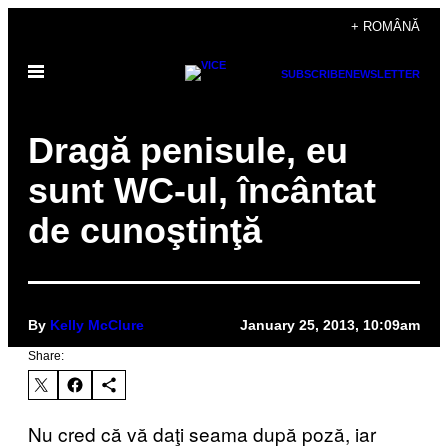
Skip
+ ROMÂNĂ
to
Open
content
SUBSCRIBE
NEWSLETTER
Menu
Dragă penisule, eu
sunt WC-ul, încântat
de cunoştinţă
By
Kelly McClure
January 25, 2013, 10:09am
Share:
Nu cred că vă daţi seama după poză, iar