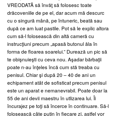
VREODATĂ să învăţ să folosesc toate
drăcoveniile de pe el, dar acum mă descurc
cu o singură mână, pe întuneric, beată sau
după ce am luat pastile. Pot să le explic altora
cum să-l folosească din altă cameră cu
instrucţiuni precum „apasă butonul ăla în
forma de floarea soarelui.” Durează un pic să
te obişnuieşti cu ceva nou. Aşadar bărbaţii
poate n-au înţeles încă cum stă treaba cu
penisul. Chiar şi după 20 – 40 de ani un
echipament atât de sofisticat precum penisul
este un aparat e nemanevrabil. Poate doar la
55 de ani devii maestru în utlizarea lui. Îi
încurajez pe toţi să încerce în continuare. Să-l
folosească câte puţin în fiecare zi, astfel vor