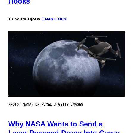
Hooks
13 hours ago
By
Caleb Catlin
PHOTO: NASA; DR PIXEL / GETTY IMAGES
Why NASA Wants to Send a
Laser-Powered Drone Into Caves