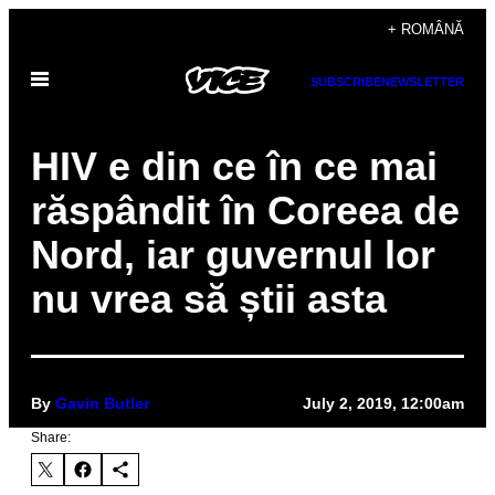
Skip
+ ROMÂNĂ
to
Open
content
SUBSCRIBE
NEWSLETTER
Menu
HIV e din ce în ce mai
răspândit în Coreea de
Nord, iar guvernul lor
nu vrea să știi asta
By
Gavin Butler
July 2, 2019, 12:00am
Share: