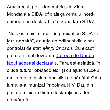
Anul trecut, pe 1 decembrie, de Ziua
Mondială a SIDA, oficialii guvernului nord-
coreean au declarat țara „zonă fără SIDA”.
„Nu există nici măcar un pacient cu SIDA în
țara noastră”, anunța un editorial din ziarul
controlat de stat,
. Cu exact
Minju Choson
patru ani mai devreme,
Coreea de Nord a
făcut aceeași declarație
. Țara est-asiatică, în
ciuda tuturor obstacolelor și cu ajutorul „celui
mai avansat sistem socialist de sănătate” din
lume, s-a imunizat împotriva HIV. Dar, din
păcate, niciuna dintre declarații nu a fost
adevărată.