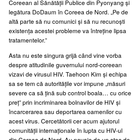
Coreean al Sănătății Publice din Pyonyang și
legătura DoDaum în Coreea de Nord. „Pe de
altă parte să nu comunici și să nu recunoști
existența acestei probleme va întreține lipsa
tratamentelor.”
Asta nu este singura grijă când vine vorba
despre atitudinile guvernului nord-coreean
vizavi de virusul HIV. Taehoon Kim și echipa
sa se tem că autoritățile vor impune „măsuri
severe ca să țină sub control boala… cu orice
preț” prin incriminarea bolnavilor de HIV și
încarcerarea sau deportarea oamenilor cu
acest virus. Cercetătorii cer acum ajutorul
comunității internaționale în lupta cu HIV-ul
din Coreea de Nord. Au nevoie de un stoc de