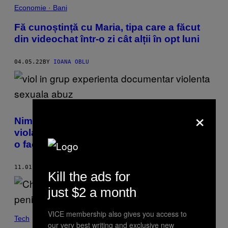
Economie · Bani
Fă cunoștință cu Maria, tipa care a făcut
din videochat într-o zi cât alții în opt luni
04.05.22
BY
IOANA OBLU
×
Nimeni nu m-a ajutat după ce am fost
violată în grup la 13 ani, așa că a trebuit să
o fac singură
11.01.21
BY
DJANLISSA PRINGELS
Kill the ads for
just $2 a month
VICE membership also gives you access to
Tech
our very best writing and exclusive new