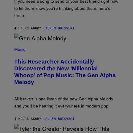
V
If you need a song to send to your best friend right now
M
I
A
to let them know you’re thinking about them, here’s
N
G
W
three.
E
I
S
N
T
4 HOURS AGO
BY
LAUREN BOISVERT
E
R
/
(
G
P
Music
E
H
T
O
T
This Researcher Accidentally
T
Y
O
I
Discovered the New ‘Millennial
B
M
Whoop’ of Pop Music: The Gen Alpha
Y
A
T
G
Melody
A
E
Y
S
L
F
O
O
All it takes is one listen of the new Gen Alpha Melody
R
R
and you’ll be hearing it everywhere in modern pop.
H
R
I
A
L
D
4 HOURS AGO
BY
LAUREN BOISVERT
L
I
/
O
G
D