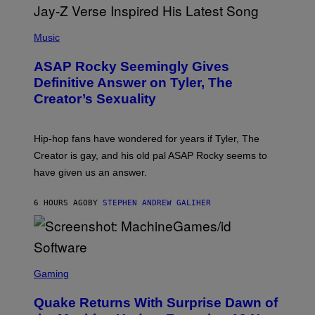
E
I
T
S
T
N
P
Y
E
H
Music
I
Y
O
M
T
A
ASAP Rocky Seemingly Gives
O
G
B
Definitive Answer on Tyler, The
E
Y
S
Creator’s Sexuality
M
)
O
N
I
Hip-hop fans have wondered for years if Tyler, The
C
A
Creator is gay, and his old pal ASAP Rocky seems to
S
have given us an answer.
C
H
I
6 HOURS AGO
BY
STEPHEN ANDREW GALIHER
P
P
E
R
/
G
S
E
C
Gaming
T
R
T
E
Y
Quake Returns With Surprise Dawn of
E
I
N