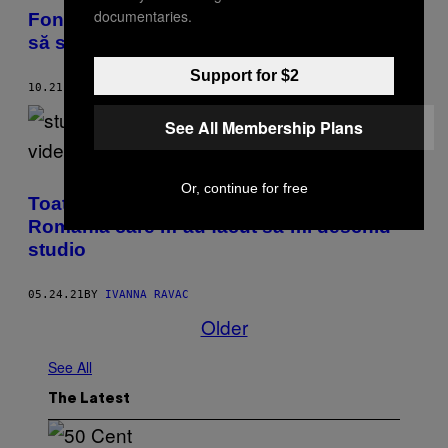
documentaries.
Fondatorul Chatroulette încearcă de 12 ani
să scape de penisurile de pe platformă
Support for $2
10.21.21
BY
SAMANTHA COLE
See All Membership Plans
Or, continue for free
Toate minciunile despre videochatul din
România care m-au făcut să-mi deschid
studio
05.24.21
BY
IVANNA RAVAC
Older
See All
The Latest