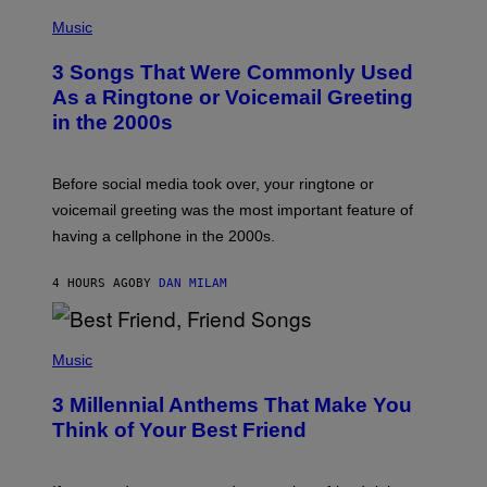
P
H
Music
O
T
3 Songs That Were Commonly Used
O
B
As a Ringtone or Voicemail Greeting
Y
in the 2000s
G
R
E
G
Before social media took over, your ringtone or
O
R
voicemail greeting was the most important feature of
Y
having a cellphone in the 2000s.
B
O
J
4 HOURS AGO
BY
DAN MILAM
O
R
Q
U
P
E
H
Music
Z
O
/
T
G
3 Millennial Anthems That Make You
O
E
B
Think of Your Best Friend
T
Y
T
K
Y
E
I