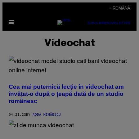
Skip
+ ROMÂNĂ
to
Open
content
SUBSCRIBE
NEWSLETTER
Menu
Videochat
Cea mai puternică lecție în videochat am
învățat-o după o țeapă dată de un studio
românesc
04.21.23
BY
ADDA MIHĂESCU