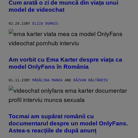
Cum arată o zi de muncă din viața unui
model de videochat
02.20.23
BY
ELIZA DUMAIS
Am vorbit cu Ema Karter despre viața ca
model OnlyFans în România
01.11.23
BY
MĂDĂLINA MANEA
AND
RĂZVAN BĂLTĂREȚU
Tocmai am supărat românii cu
documentarul despre un model OnlyFans.
Astea-s reacțiile de după anunț