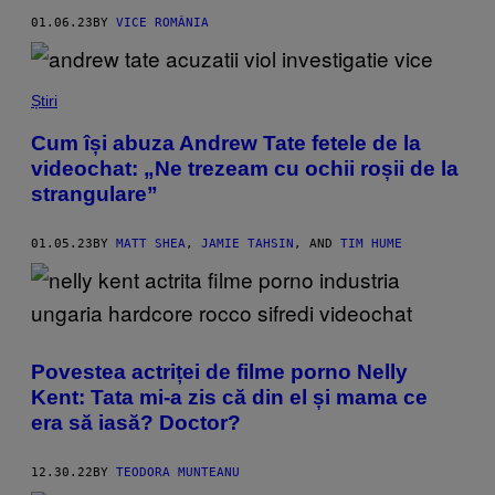
01.06.23
BY
VICE ROMÂNIA
Știri
Cum își abuza Andrew Tate fetele de la
videochat: „Ne trezeam cu ochii roșii de la
strangulare”
01.05.23
BY
MATT SHEA
,
JAMIE TAHSIN
, AND
TIM HUME
Povestea actriței de filme porno Nelly
Kent: Tata mi-a zis că din el și mama ce
era să iasă? Doctor?
12.30.22
BY
TEODORA MUNTEANU