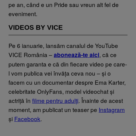
pe an, când e un Pride sau vreun alt fel de
eveniment.
VIDEOS BY VICE
Pe 6 ianuarie, lansăm canalul de YouTube
VICE România –
, că ce
abonează-te aici
putem garanta e că din fiecare video pe care-
l vom publica vei învăța ceva nou – și o
facem cu un documentar despre Ema Karter,
celebritate OnlyFans, model videochat și
actriță în
filme pentru adulți
. Înainte de acest
moment, am publicat un teaser pe
Instagram
și
Facebook
.