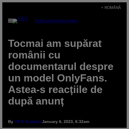
Skip
+ ROMÂNĂ
to
Open
Subscribe
Newsletter
content
Menu
Tocmai am supărat
românii cu
documentarul despre
un model OnlyFans.
Astea-s reacțiile de
după anunț
By
VICE România
January 6, 2023, 6:32am