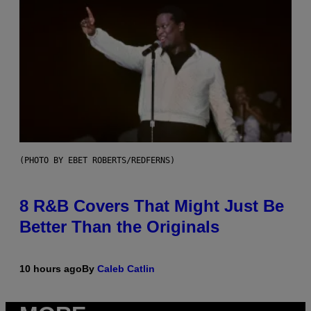
(PHOTO BY EBET ROBERTS/REDFERNS)
8 R&B Covers That Might Just Be
Better Than the Originals
10 hours ago
By
Caleb Catlin