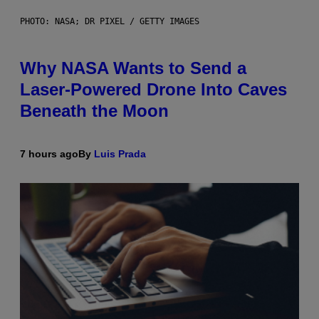
PHOTO: NASA; DR PIXEL / GETTY IMAGES
Why NASA Wants to Send a
Laser-Powered Drone Into Caves
Beneath the Moon
7 hours ago
By
Luis Prada