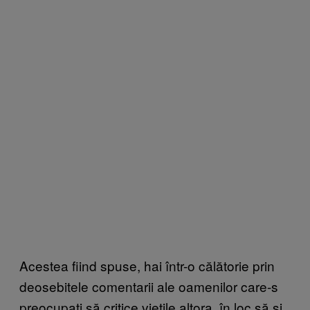
Acestea fiind spuse, hai într-o călătorie prin
deosebitele comentarii ale oamenilor care-s
preocupați să critice viețile altora, în loc să și