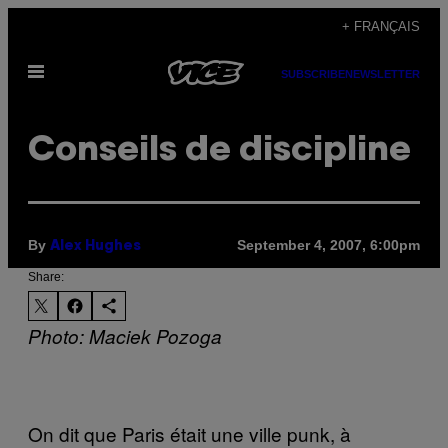
Skip
+ FRANÇAIS
to
Open
content
SUBSCRIBE
NEWSLETTER
Menu
Conseils de discipline
By
September 4, 2007, 6:00pm
Alex Hughes
Share:
Photo: Maciek Pozoga
On dit que Paris était une ville punk, à