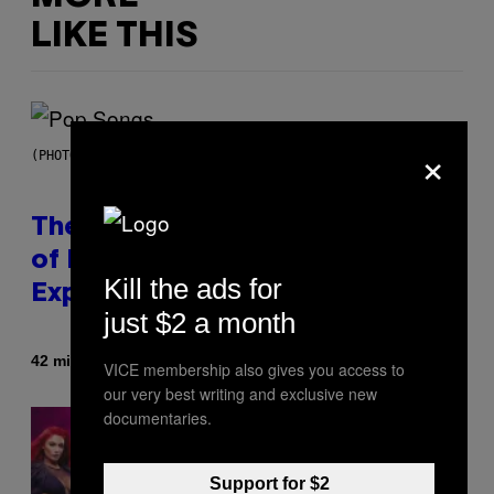
LIKE THIS
×
(PHOTO BY JO HALE/GETTY IMAGES)
The Entire Emotional Spectrum
of Having a Sibling Can Be
Kill the ads for
Explained in Just 4 Pop Songs
just $2 a month
By
42 minutes ago
Lauren Boisvert
VICE membership also gives you access to
our very best writing and exclusive new
documentaries.
Support for $2