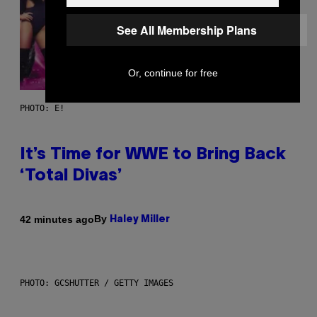
See All Membership Plans
Or, continue for free
PHOTO: E!
It’s Time for WWE to Bring Back
‘Total Divas’
By
42 minutes ago
Haley Miller
PHOTO: GCSHUTTER / GETTY IMAGES