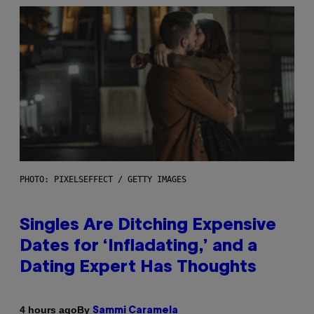
PHOTO: PIXELSEFFECT / GETTY IMAGES
Singles Are Ditching Expensive
Dates for ‘Infladating,’ and a
Dating Expert Has Thoughts
By
4 hours ago
Sammi Caramela