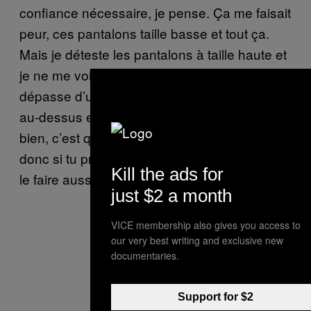
confiance nécessaire, je pense. Ça me faisait
peur, ces pantalons taille basse et tout ça.
Mais je déteste les pantalons à taille haute et
je ne me vois plus en porter. Si mon ventre
dépasse d’un pantalon, je l’achète une taille
au-dessus et je porte une ceinture. Ce qui est
bien, c’est que le streetwear est aussi Y2K,
donc si tu préfères couvrir ton corps, tu peux
Kill the ads for
le faire aussi.
just $2 a month
VICE membership also gives you access to
our very best writing and exclusive new
documentaries.
Support for $2