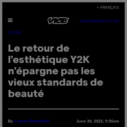
Skip
+ FRANÇAIS
to
Open
content
SUBSCRIBE
NEWSLETTER
Menu
Société
Le retour de
l’esthétique Y2K
n’épargne pas les
vieux standards de
beauté
By
June 30, 2022, 5:56am
Louise Hinnekint