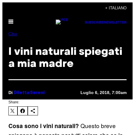
Vai
+ ITALIANO
al
Apri
contenuto
SUBSCRIBE
NEWSLETTER
il
menu
Cibo
I vini naturali spiegati
a mia madre
Di
Luglio 6, 2018, 7:00am
Diletta Sereni
Share:
Questo breve
Cosa sono i vini naturali?
spiegone è pensato per tutti coloro che se lo