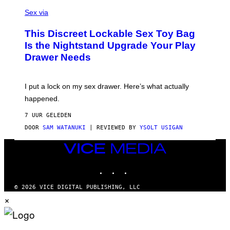
S
A
Sex via
M
W
This Discreet Lockable Sex Toy Bag
A
T
Is the Nightstand Upgrade Your Play
A
Drawer Needs
N
U
K
I
I put a lock on my sex drawer. Here’s what actually
F
O
happened.
R
V
7 UUR GELEDEN
I
C
DOOR
SAM WATANUKI
| REVIEWED BY
YSOLT USIGAN
E
VICE
MEDIA
INSTAGRAM
TIKTOK
YOUTUBE
© 2026 VICE DIGITAL PUBLISHING, LLC
×