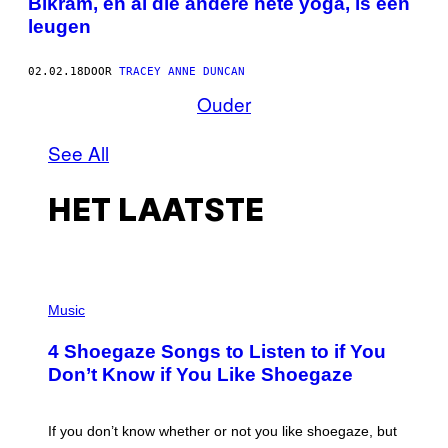
Bikram, en al die andere hete yoga, is een
leugen
02.02.18
DOOR
TRACEY ANNE DUNCAN
Ouder
See All
HET LAATSTE
P
H
Music
O
T
4 Shoegaze Songs to Listen to if You
O
B
Don’t Know if You Like Shoegaze
Y
S
C
O
If you don’t know whether or not you like shoegaze, but
T