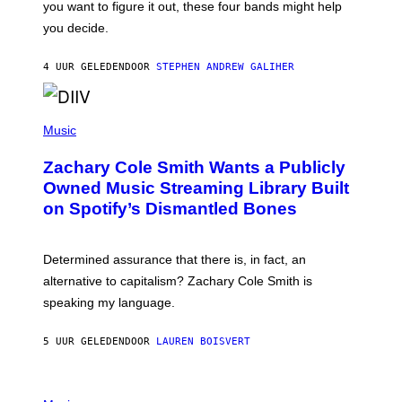
you want to figure it out, these four bands might help
T
L
you decide.
E
G
A
4 UUR GELEDEN
DOOR
STEPHEN ANDREW GALIHER
T
O
/
(
G
P
Music
E
H
T
O
T
Zachary Cole Smith Wants a Publicly
T
Y
O
I
Owned Music Streaming Library Built
B
M
on Spotify’s Dismantled Bones
Y
A
R
G
O
E
B
S
Determined assurance that there is, in fact, an
E
R
alternative to capitalism? Zachary Cole Smith is
T
speaking my language.
O
P
A
5 UUR GELEDEN
DOOR
LAUREN BOISVERT
N
U
C
C
P
I