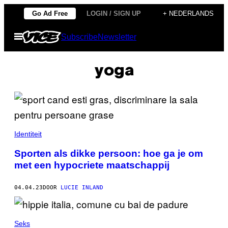
Ga
Go Ad Free
LOGIN / SIGN UP
+ NEDERLANDS
naar
Open
Subscribe
Newsletter
de
menu
inhoud
yoga
Identiteit
Sporten als dikke persoon: hoe ga je om
met een hypocriete maatschappij
04.04.23
DOOR
LUCIE INLAND
Seks