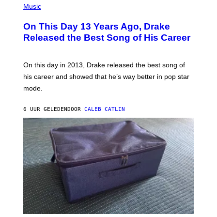
T
P
Music
T
H
Y
O
I
On This Day 13 Years Ago, Drake
T
M
O
Released the Best Song of His Career
A
B
G
Y
E
G
S
A
On this day in 2013, Drake released the best song of
R
his career and showed that he’s way better in pop star
Y
G
mode.
E
R
S
6 UUR GELEDEN
DOOR
CALEB CATLIN
H
O
F
F
/
W
I
R
E
I
M
A
G
E
)