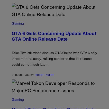
A
L
G
V
E
I
S
A
F
G
O
S
E
R
C
Gaming
T
V
R
T
E
E
Y
GTA 6 Gets Concerning Update About
V
E
I
O
N
M
GTA Online Release Date
)
S
A
H
G
O
E
T
S
Take-Two still won’t discuss GTA Online with GTA 6 only
:
)
three months away, raising concerns that its release
R
O
could come much later.
C
K
S
3 HOURS AGO
BY
BRENT KOEPP
T
A
R
G
A
S
M
C
Gaming
E
R
S
E