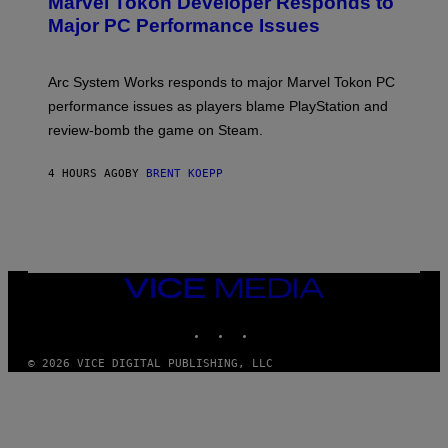
Marvel Tokon Developer Responds to
E
N
Major PC Performance Issues
S
H
O
T
Arc System Works responds to major Marvel Tokon PC
:
performance issues as players blame PlayStation and
P
L
review-bomb the game on Steam.
A
Y
S
4 HOURS AGO
BY
BRENT KOEPP
T
A
T
I
O
N
,
VICE
S
MEDIA
T
E
INSTAGRAM
TIKTOK
YOUTUBE
A
M
© 2026 VICE DIGITAL PUBLISHING, LLC