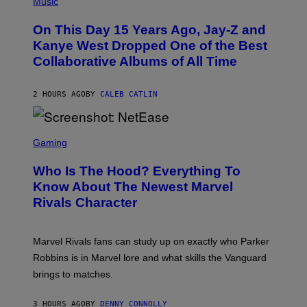
Music
P
H
O
O
L
On This Day 15 Years Ago, Jay-Z and
T
K
O
Kanye West Dropped One of the Best
/
B
N
Collaborative Albums of All Time
Y
B
D
C
A
U
N
2 HOURS AGO
BY
CALEB CATLIN
P
I
H
E
O
L
T
S
B
O
C
Gaming
O
B
R
C
A
E
Z
N
Who Is The Hood? Everything To
E
A
K
N
Know About The Newest Marvel
R
/
S
S
N
Rivals Character
H
K
B
O
I
C
T
/
U
:
G
N
Marvel Rivals fans can study up on exactly who Parker
N
E
I
E
T
Robbins is in Marvel lore and what skills the Vanguard
V
T
T
E
brings to matches.
E
Y
R
A
I
S
S
M
A
3 HOURS AGO
BY
DENNY CONNOLLY
E