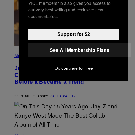
VICE membership also gives you access to
our very best writing and exclusive new
documentaries.
Support for $2
See All Membership Plans
(
P
Music
H
O
Justin Timberlake Released a
Or, continue for free
T
O
Country-Inspired Album in 2018 Long
B
Before It Became a Trend
Y
C
H
R
30 MINUTES AGO
BY
CALEB CATLIN
I
S
T
O
P
H
E
(
R
P