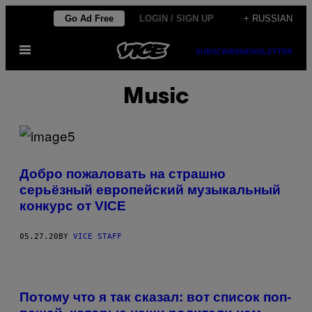
Skip
Go Ad Free
LOGIN / SIGN UP
+ RUSSIAN
to
Open
content
SUBSCRIBE
NEWSLETTER
Menu
Music
Добро пожаловать на страшно
серьёзный европейский музыкальный
конкурс от VICE
05.27.20
BY
VICE STAFF
Потому что я так сказал: вот список поп-