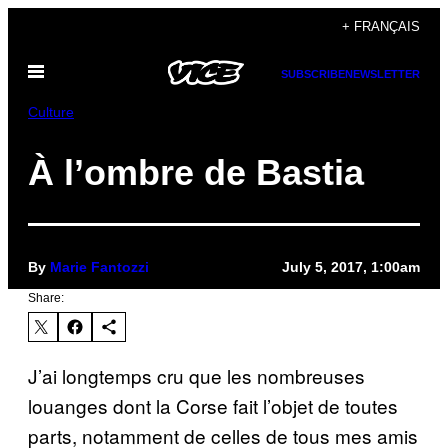
Skip
+ FRANÇAIS
to
Open
content
SUBSCRIBE
NEWSLETTER
Menu
Culture
À l’ombre de Bastia
By
Marie Fantozzi
July 5, 2017, 1:00am
Share:
J’ai longtemps cru que les nombreuses
louanges dont la Corse fait l’objet de toutes
parts, notamment de celles de tous mes amis