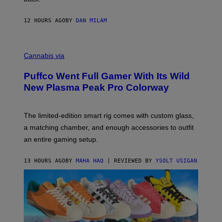
A
N
I
12 HOURS AGO
BY
DAN MILAM
P
E
R
C
E
O
Cannabis via
N
U
/
R
G
Puffco Went Full Gamer With Its Wild
T
E
E
T
New Plasma Peak Pro Colorway
S
T
Y
Y
O
I
F
M
The limited-edition smart rig comes with custom glass,
P
A
a matching chamber, and enough accessories to outfit
U
G
F
E
an entire gaming setup.
F
S
C
O
13 HOURS AGO
BY
MAHA HAQ
| REVIEWED BY
YSOLT USIGAN