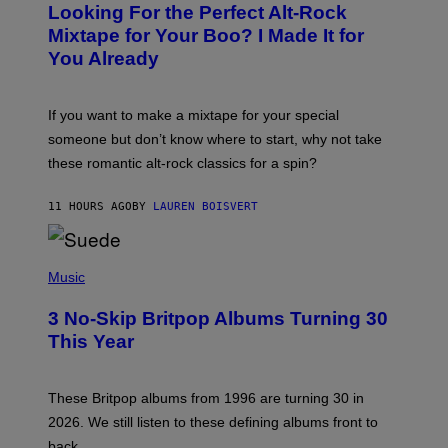
Looking For the Perfect Alt-Rock
T
O
Mixtape for Your Boo? I Made It for
B
You Already
Y
M
I
C
If you want to make a mixtape for your special
K
H
someone but don’t know where to start, why not take
U
these romantic alt-rock classics for a spin?
T
S
O
11 HOURS AGO
BY
LAUREN BOISVERT
N
/
R
E
P
D
H
Music
F
O
E
T
R
3 No-Skip Britpop Albums Turning 30
O
N
B
This Year
S
Y
)
N
I
E
These Britpop albums from 1996 are turning 30 in
L
2026. We still listen to these defining albums front to
S
V
back.