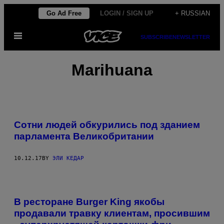
Skip
Go Ad Free
LOGIN / SIGN UP
+ RUSSIAN
to
Open
content
SUBSCRIBE
NEWSLETTER
Menu
Marihuana
Сотни людей обкурились под зданием
парламента Великобритании
10.12.17
BY
ЭЛИ КЕДАР
В ресторане Burger King якобы
продавали травку клиентам, просившим