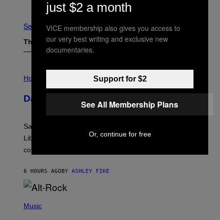
Older
just $2 a month
See All
VICE membership also gives you access to
our very best writing and exclusive new
The Latest
documentaries.
I
L
Horoscopes
Support for $2
L
U
Daily Horoscope: August 6, 2026
S
See All Membership Plans
T
R
A
Saturn trines the Sun today and Venus comes home to
T
Or, continue for free
I
Libra. Whatever you’ve been building just got its
O
confirmation.
N
B
Y
6 HOURS AGO
BY
ASHLEY FIKE
R
E
E
S
(
A
P
Music
.
H
O