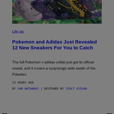
V
I
Life via
A
P
Pokemon and Adidas Just Revealed
O
K
12 New Sneakers For You to Catch
E
M
O
N
The full Pokemon x adidas collab just got its official
/
reveal, and it covers a surprisngly wide swath of the
A
D
Pokedex.
I
D
13 HOURS AGO
A
S
BY
SAM WATANUKI
| REVIEWED BY
YSOLT USIGAN
/
N
I
N
T
E